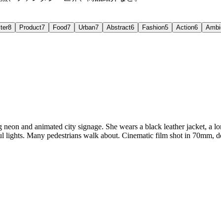
ter
8
Product
7
Food
7
Urban
7
Abstract
6
Fashion
5
Action
6
Ambi
eon and animated city signage. She wears a black leather jacket, a lon
rful lights. Many pedestrians walk about. Cinematic film shot in 70mm, de