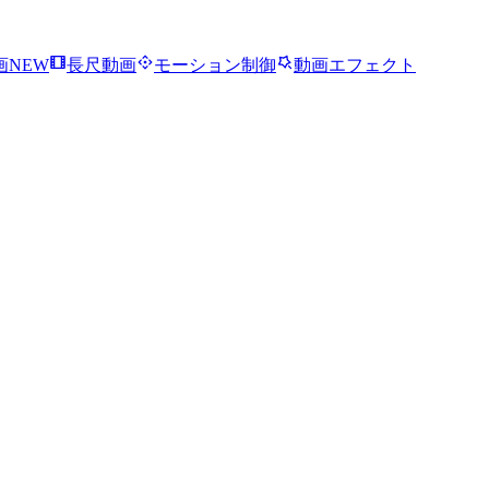
画
NEW
長尺動画
モーション制御
動画エフェクト