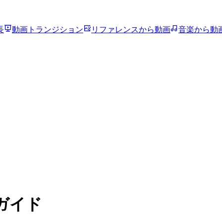
長
動画トランジション
リファレンスから動画
音楽から動
ガイド