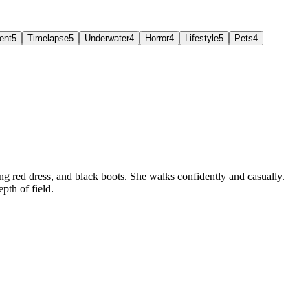
ent
5
Timelapse
5
Underwater
4
Horror
4
Lifestyle
5
Pets
4
g red dress, and black boots. She walks confidently and casually.
pth of field.