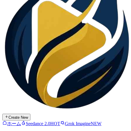
Create New
ホーム
Seedance 2.0
HOT
Grok Imagine
NEW