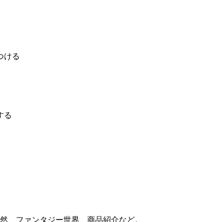
つける
する
自然、ファンタジー世界、商品紹介など。