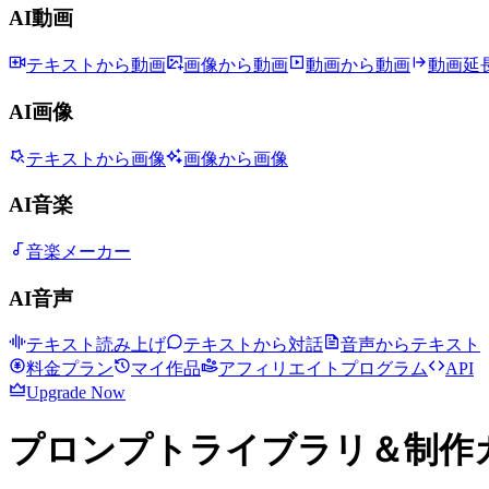
AI動画
テキストから動画
画像から動画
動画から動画
動画延
AI画像
テキストから画像
画像から画像
AI音楽
音楽メーカー
AI音声
テキスト読み上げ
テキストから対話
音声からテキスト
料金プラン
マイ作品
アフィリエイトプログラム
API
Upgrade Now
プロンプトライブラリ＆制作