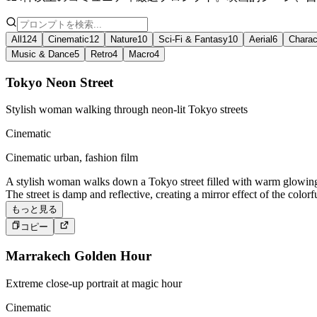
All
124
Cinematic
12
Nature
10
Sci-Fi & Fantasy
10
Aerial
6
Charac
Music & Dance
5
Retro
4
Macro
4
Tokyo Neon Street
Stylish woman walking through neon-lit Tokyo streets
Cinematic
Cinematic urban, fashion film
A stylish woman walks down a Tokyo street filled with warm glowing n
The street is damp and reflective, creating a mirror effect of the colo
もっと見る
コピー
Marrakech Golden Hour
Extreme close-up portrait at magic hour
Cinematic