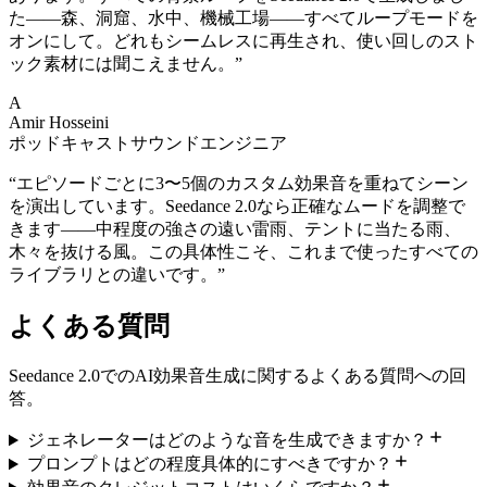
た——森、洞窟、水中、機械工場——すべてループモードを
オンにして。どれもシームレスに再生され、使い回しのスト
ック素材には聞こえません。
”
A
Amir Hosseini
ポッドキャストサウンドエンジニア
“
エピソードごとに3〜5個のカスタム効果音を重ねてシーン
を演出しています。Seedance 2.0なら正確なムードを調整で
きます——中程度の強さの遠い雷雨、テントに当たる雨、
木々を抜ける風。この具体性こそ、これまで使ったすべての
ライブラリとの違いです。
”
よくある質問
Seedance 2.0でのAI効果音生成に関するよくある質問への回
答。
ジェネレーターはどのような音を生成できますか？
プロンプトはどの程度具体的にすべきですか？