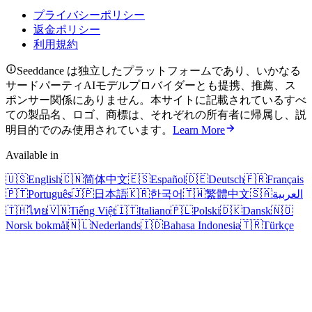
プライバシーポリシー
返金ポリシー
利用規約
Seeddance は独立したプラットフォームであり、いかなる
サードパーティAIモデルプロバイダーとも提携、推薦、ス
ポンサー関係にありません。本サイトに記載されているすべ
ての製品名、ロゴ、商標は、それぞれの所有者に帰属し、説
明目的でのみ使用されています。
Learn More
Available in
🇺🇸
English
🇨🇳
简体中文
🇪🇸
Español
🇩🇪
Deutsch
🇫🇷
Français
🇵🇹
Português
🇯🇵
日本語
🇰🇷
한국어
🇹🇼
繁體中文
🇸🇦
العربية
🇹🇭
ไทย
🇻🇳
Tiếng Việt
🇮🇹
Italiano
🇵🇱
Polski
🇩🇰
Dansk
🇳🇴
Norsk bokmål
🇳🇱
Nederlands
🇮🇩
Bahasa Indonesia
🇹🇷
Türkçe