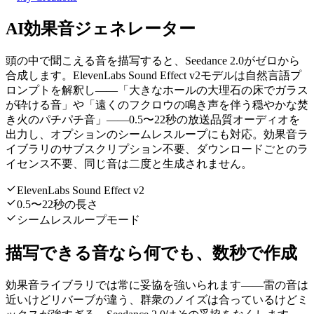
AI効果音ジェネレーター
頭の中で聞こえる音を描写すると、Seedance 2.0がゼロから
合成します。ElevenLabs Sound Effect v2モデルは自然言語プ
ロンプトを解釈し——「大きなホールの大理石の床でガラス
が砕ける音」や「遠くのフクロウの鳴き声を伴う穏やかな焚
き火のパチパチ音」——0.5〜22秒の放送品質オーディオを
出力し、オプションのシームレスループにも対応。効果音ラ
イブラリのサブスクリプション不要、ダウンロードごとのラ
イセンス不要、同じ音は二度と生成されません。
ElevenLabs Sound Effect v2
0.5〜22秒の長さ
シームレスループモード
描写できる音なら何でも、数秒で作成
効果音ライブラリでは常に妥協を強いられます——雷の音は
近いけどリバーブが違う、群衆のノイズは合っているけどミ