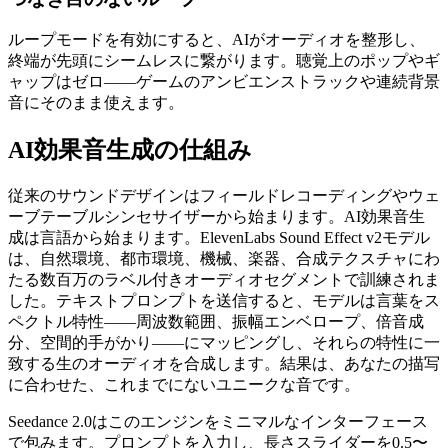
ループモードを有効にすると、AIがオーディオを整形し、
終端が先頭にシームレスに繋がります。聴覚上のポップやギ
ャップはゼロ——ゲームのアンビエンストラックや連続背景
音にそのまま使えます。
AI効果音生成の仕組み
従来のサウンドデザインはフィールドレコーディングやウェ
ーブテーブルシンセサイザーから始まります。AI効果音生
成は言語から始まります。ElevenLabs Sound Effect v2モデル
は、自然環境、都市環境、機械、楽器、合成テクスチャにわ
たる数百万のラベル付きオーディオセグメントで訓練されま
した。テキストプロンプトを送信すると、モデルは言葉をス
ペクトル特性——周波数範囲、振幅エンベロープ、倍音成
分、空間的手がかり——にマッピングし、それらの特性に一
致する生のオーディオを合成します。結果は、あなたの描写
に合わせた、これまでにないユニークな音です。
Seedance 2.0はこのエンジンをミニマルなインターフェース
で包みます。プロンプトを入力し、長さスライダーを0.5〜