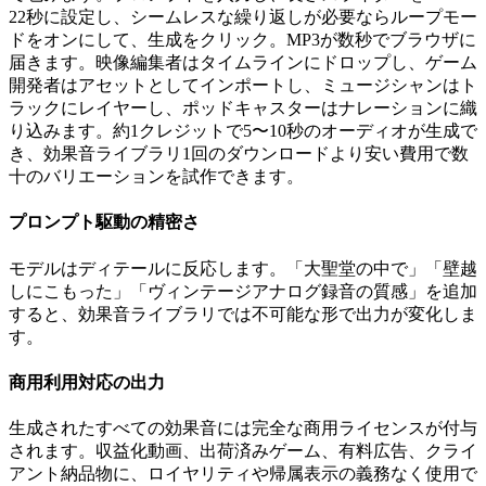
22秒に設定し、シームレスな繰り返しが必要ならループモー
ドをオンにして、生成をクリック。MP3が数秒でブラウザに
届きます。映像編集者はタイムラインにドロップし、ゲーム
開発者はアセットとしてインポートし、ミュージシャンはト
ラックにレイヤーし、ポッドキャスターはナレーションに織
り込みます。約1クレジットで5〜10秒のオーディオが生成で
き、効果音ライブラリ1回のダウンロードより安い費用で数
十のバリエーションを試作できます。
プロンプト駆動の精密さ
モデルはディテールに反応します。「大聖堂の中で」「壁越
しにこもった」「ヴィンテージアナログ録音の質感」を追加
すると、効果音ライブラリでは不可能な形で出力が変化しま
す。
商用利用対応の出力
生成されたすべての効果音には完全な商用ライセンスが付与
されます。収益化動画、出荷済みゲーム、有料広告、クライ
アント納品物に、ロイヤリティや帰属表示の義務なく使用で