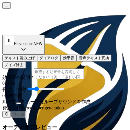
ElevenLabs
NEW
テキスト読み上げ
ダイアログ
効果音
音声テキスト変換
ノイズ除去
効果音の説明 *
0
/5000
長さ：5.0秒
0.5秒
22秒
ループ
スムーズなループサウンドを作成
費用：
1~3 credits per generation
生成
オーディオプレビュー