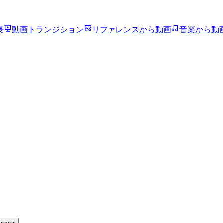
長
動画トランジション
リファレンスから動画
音楽から動
mover