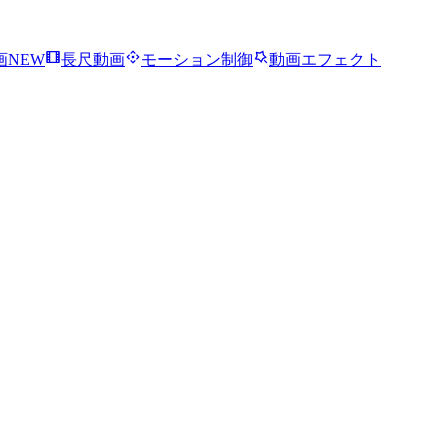
画
NEW
長尺動画
モーション制御
動画エフェクト