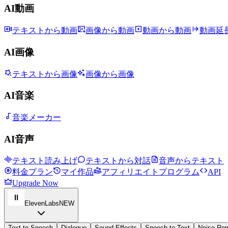
AI動画
テキストから動画
画像から動画
動画から動画
動画延
AI画像
テキストから画像
画像から画像
AI音楽
音楽メーカー
AI音声
テキスト読み上げ
テキストから対話
音声からテキスト
料金プラン
マイ作品
アフィリエイトプログラム
API
Upgrade Now
ElevenLabs
NEW
Text to Speech
Dialogue
Sound Effects
Speech to Text
Noise Re