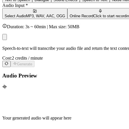
Audio Input *
Select Audio
MP3, WAV, AAC, OGG
Online Record
Click to start recordi
Duration: 3s ~ 60min | Max size: 50MB
Speech-to-text will transcribe your audio file and return the text cont
Cost:
2 credits / minute
Generate
Audio Preview
Your generated audio will appear here