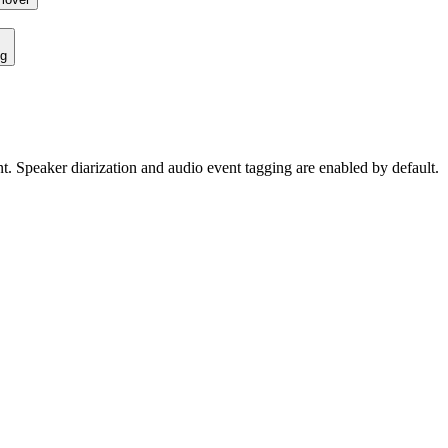
ng
ent. Speaker diarization and audio event tagging are enabled by default.