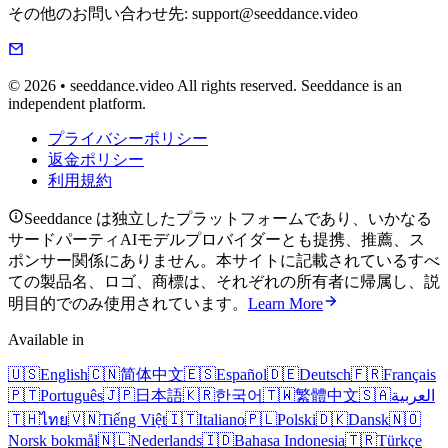
その他のお問い合わせ先: support@seeddance.video
© 2026 • seeddance.video All rights reserved. Seeddance is an
independent platform.
プライバシーポリシー
返金ポリシー
利用規約
Seeddance は独立したプラットフォームであり、いかなる
サードパーティAIモデルプロバイダーとも提携、推薦、ス
ポンサー関係にありません。本サイトに記載されているすべ
ての製品名、ロゴ、商標は、それぞれの所有者に帰属し、説
明目的でのみ使用されています。
Learn More
Available in
🇺🇸
English
🇨🇳
简体中文
🇪🇸
Español
🇩🇪
Deutsch
🇫🇷
Français
🇵🇹
Português
🇯🇵
日本語
🇰🇷
한국어
🇹🇼
繁體中文
🇸🇦
العربية
🇹🇭
ไทย
🇻🇳
Tiếng Việt
🇮🇹
Italiano
🇵🇱
Polski
🇩🇰
Dansk
🇳🇴
Norsk bokmål
🇳🇱
Nederlands
🇮🇩
Bahasa Indonesia
🇹🇷
Türkçe