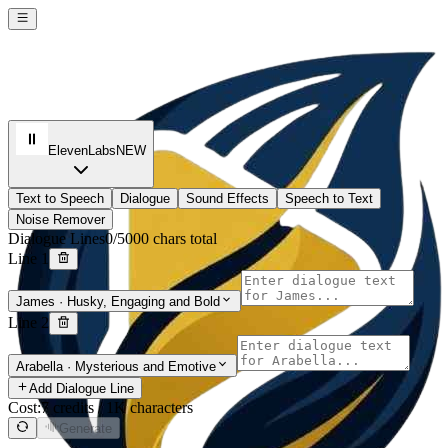
ElevenLabs
NEW
Text to Speech
Dialogue
Sound Effects
Speech to Text
Noise Remover
Dialogue Lines
0/5000 chars total
Line 1
James
·
Husky, Engaging and Bold
Line 2
Arabella
·
Mysterious and Emotive
Add Dialogue Line
Cost:
7 credits / 1K characters
Generate