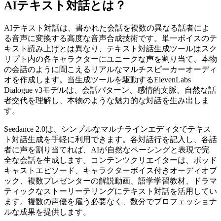
AIテキスト対話とは？
AIテキスト対話は、書かれた会話を複数の異なる話者によ
る音声に変換する高度な音声合成技術です。単一ボイスのテ
キスト読み上げとは異なり、テキスト対話生成ツールはスク
リプト内の各キャラクターにユニークな声を割り当て、本物
の会話のように聞こえるリアルなマルチスピーカーオーディ
オを作成します。当生成ツールを駆動するElevenLabs
Dialogue v3モデルは、会話パターン、感情的文脈、自然な話
者交代を理解し、本物のような魅力的な対話を生み出しま
す。
Seedance 2.0は、シンプルなマルチラインエディタでテキス
ト対話生成を手軽に利用できます。各対話行を記入し、各話
者に声を割り当てれば、AIが自然なペーシングと表現で完
全な会話を生成します。コンテンツクリエイターは、ポッド
キャストエピソード、キャラクターボイス付きオーディオブ
ック、複数プレゼンターの解説動画、語学学習教材、ドラマ
ティックなストーリーテリングにテキスト対話を活用してい
ます。複数の声優を雇う必要なく、数分でプロフェッショナ
ルな成果を提供します。