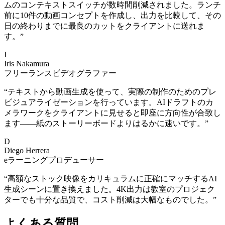
ムのコンテキストスイッチが数時間削減されました。ランチ
前に10件の動画コンセプトを作成し、出力を比較して、その
日の終わりまでに最良のカットをクライアントに送れま
す。
”
I
Iris Nakamura
フリーランスビデオグラファー
“
テキストから動画生成を使って、実際の制作のためのプレ
ビジュアライゼーションを行っています。AIドラフトのカ
メラワークをクライアントに見せると即座に方向性が合致し
ます——紙のストーリーボードよりはるかに速いです。
”
D
Diego Herrera
eラーニングプロデューサー
“
高額なストック映像をカリキュラムに正確にマッチするAI
生成シーンに置き換えました。4K出力は教室のプロジェク
ターでも十分な品質で、コスト削減は大幅なものでした。
”
よくある質問