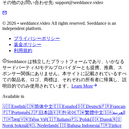
その他のお問い合わせ先: support@seeddance.video
© 2026 • seeddance.video All rights reserved. Seeddance is an
independent platform.
プライバシーポリシー
返金ポリシー
利用規約
Seeddance は独立したプラットフォームであり、いかなる
サードパーティAIモデルプロバイダーとも提携、推薦、ス
ポンサー関係にありません。本サイトに記載されているすべ
ての製品名、ロゴ、商標は、それぞれの所有者に帰属し、説
明目的でのみ使用されています。
Learn More
Available in
🇺🇸
English
🇨🇳
简体中文
🇪🇸
Español
🇩🇪
Deutsch
🇫🇷
Français
🇵🇹
Português
🇯🇵
日本語
🇰🇷
한국어
🇹🇼
繁體中文
🇸🇦
العربية
🇹🇭
ไทย
🇻🇳
Tiếng Việt
🇮🇹
Italiano
🇵🇱
Polski
🇩🇰
Dansk
🇳🇴
Norsk bokmål
🇳🇱
Nederlands
🇮🇩
Bahasa Indonesia
🇹🇷
Türkçe