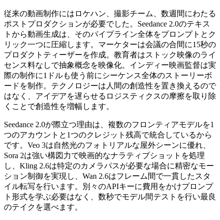
従来の動画制作にはロケハン、撮影チーム、数週間にわたる
ポストプロダクションが必要でした。Seedance 2.0のテキス
トから動画生成は、そのパイプライン全体をプロンプトとク
リック一つに圧縮します。マーケターは会議の合間に15秒の
プロダクトティーザーを作成。教育者はストック映像のライ
センス料なしで抽象概念を映像化。インディー映画監督は実
際の制作に1ドルも使う前にシーケンス全体のストーリーボ
ードを制作。テクノロジーは人間の創造性を置き換えるので
はなく、アイデアを遅らせるロジスティクスの摩擦を取り除
くことで創造性を増幅します。
Seedance 2.0が際立つ理由は、複数のフロンティアモデルを1
つのアカウントと1つのクレジット残高で統合しているから
です。Veo 3は自然光のフォトリアルな屋外シーンに優れ、
Sora 2は強い構図力で映画的なナラティブショットを処理
し、Kling 2.6は特定のカメラパスが必要な場合に精密なモー
ション制御を実現し、Wan 2.6はフレーム間で一貫したスタ
イル転写を行います。別々のAPIキーに費用をかけプロンプ
ト形式を学ぶ必要はなく、数秒でモデル間テストを行い最良
のテイクを選べます。