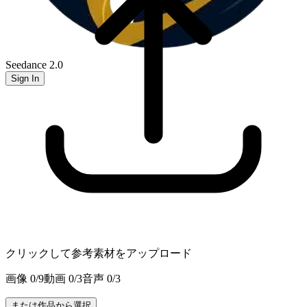
Seedance 2.0
Sign In
クリックして参考素材をアップロード
画像
0
/
9
動画
0
/
3
音声
0
/
3
または作品から選択