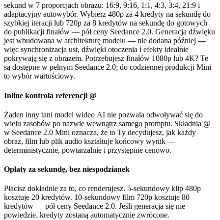
sekund w 7 proporcjach obrazu: 16:9, 9:16, 1:1, 4:3, 3:4, 21:9 i
adaptacyjny autowybór. Wybierz 480p za 4 kredyty na sekundę do
szybkiej iteracji lub 720p za 8 kredytów na sekundę do gotowych
do publikacji finałów — pół ceny Seedance 2.0. Generacja dźwięku
jest wbudowana w architekturę modelu — nie dodana później —
więc synchronizacja ust, dźwięki otoczenia i efekty idealnie
pokrywają się z obrazem. Potrzebujesz finałów 1080p lub 4K? Te
są dostępne w pełnym Seedance 2.0; do codziennej produkcji Mini
to wybór wartościowy.
Inline kontrola referencji @
Żaden inny tani model wideo AI nie pozwala odwoływać się do
wielu zasobów po nazwie wewnątrz samego promptu. Składnia @
w Seedance 2.0 Mini oznacza, że to Ty decydujesz, jak każdy
obraz, film lub plik audio kształtuje końcowy wynik —
deterministycznie, powtarzalnie i przystępnie cenowo.
Opłaty za sekundę, bez niespodzianek
Płacisz dokładnie za to, co renderujesz. 5-sekundowy klip 480p
kosztuje 20 kredytów. 10-sekundowy film 720p kosztuje 80
kredytów — pół ceny Seedance 2.0. Jeśli generacja się nie
powiedzie, kredyty zostaną automatycznie zwrócone.