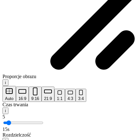
Proporcje obrazu
i
Auto
16:9
9:16
21:9
1:1
4:3
3:4
Czas trwania
i
5
15s
Rozdzielczość