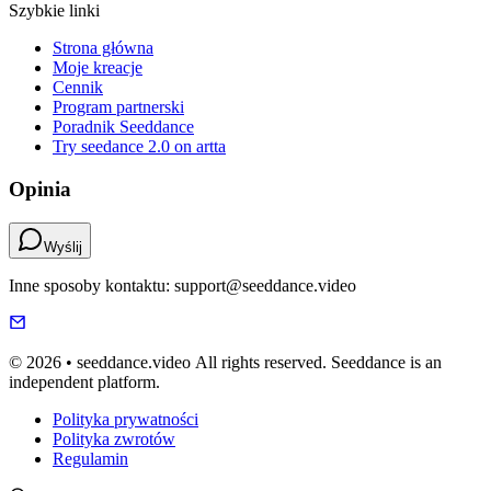
Szybkie linki
Strona główna
Moje kreacje
Cennik
Program partnerski
Poradnik Seeddance
Try seedance 2.0 on artta
Opinia
Wyślij
Inne sposoby kontaktu: support@seeddance.video
© 2026 • seeddance.video All rights reserved. Seeddance is an
independent platform.
Polityka prywatności
Polityka zwrotów
Regulamin