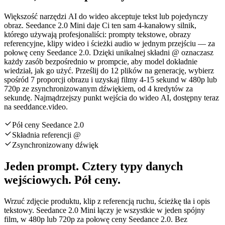
Większość narzędzi AI do wideo akceptuje tekst lub pojedynczy
obraz. Seedance 2.0 Mini daje Ci ten sam 4-kanałowy silnik,
którego używają profesjonaliści: prompty tekstowe, obrazy
referencyjne, klipy wideo i ścieżki audio w jednym przejściu — za
połowę ceny Seedance 2.0. Dzięki unikalnej składni @ oznaczasz
każdy zasób bezpośrednio w prompcie, aby model dokładnie
wiedział, jak go użyć. Prześlij do 12 plików na generację, wybierz
spośród 7 proporcji obrazu i uzyskaj filmy 4-15 sekund w 480p lub
720p ze zsynchronizowanym dźwiękiem, od 4 kredytów za
sekundę. Najmądrzejszy punkt wejścia do wideo AI, dostępny teraz
na seeddance.video.
Pół ceny Seedance 2.0
Składnia referencji @
Zsynchronizowany dźwięk
Jeden prompt. Cztery typy danych
wejściowych. Pół ceny.
Wrzuć zdjęcie produktu, klip z referencją ruchu, ścieżkę tła i opis
tekstowy. Seedance 2.0 Mini łączy je wszystkie w jeden spójny
film, w 480p lub 720p za połowę ceny Seedance 2.0. Bez