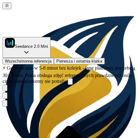
Seedance 2.0 Mini
Wszechstronna referencja
Pierwsza i ostatnia klatka
⚡
Generowanie w 5-8 minut bez kolejek - inne platformy potrzebują
30+ minut. Pełna obsługa zdjęć referencyjnych prawdziwych osób,
czego inne platformy nie potrafią.