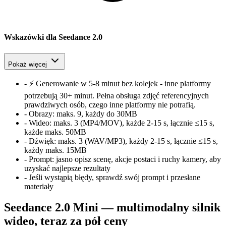
Wskazówki dla Seedance 2.0
Pokaż więcej
-
⚡ Generowanie w 5-8 minut bez kolejek - inne platformy
potrzebują 30+ minut. Pełna obsługa zdjęć referencyjnych
prawdziwych osób, czego inne platformy nie potrafią.
-
Obrazy:
maks. 9, każdy do 30MB
-
Wideo:
maks. 3 (MP4/MOV), każde 2-15 s, łącznie ≤15 s,
każde maks. 50MB
-
Dźwięk:
maks. 3 (WAV/MP3), każdy 2-15 s, łącznie ≤15 s,
każdy maks. 15MB
-
Prompt:
jasno opisz scenę, akcje postaci i ruchy kamery, aby
uzyskać najlepsze rezultaty
-
Jeśli wystąpią błędy, sprawdź swój prompt i przesłane
materiały
Seedance 2.0 Mini — multimodalny silnik
wideo, teraz za pół ceny