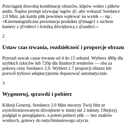
Przeciągnij dowolną kombinację obrazów, klipów wideo i plików
audio. Napisz prompt używając tagów @, aby wskazać Seedance
2.0 Mini, jak każdy plik powinien wpływać na wynik — np.:
«Kinematograficzna prezentacja produktu @image1 z ruchem
kamery z @video1 i ścieżką dźwiękową z @audio1.»
2
Ustaw czas trwania, rozdzielczość i proporcje obrazu
Przesuń suwak czasu trwania od 4 do 15 sekund. Wybierz 480p dla
szybkich szkiców lub 720p dla finalnych renderów — oba za
połowę ceny Seedance 2.0. Wybierz z 7 proporcji obrazu lub
pozwól trybowi adaptacyjnemu dopasować automatycznie.
3
Wygeneruj, sprawdź i pobierz
Kliknij Generuj. Seedance 2.0 Mini stworzy Twój film ze
zsynchronizowanym dźwiękiem w mniej niż 2 minuty. Obejrzyj
podgląd w przeglądarce, a potem pobierz plik — bez znaków
wodnych, gotowy do natychmiastowego użycia.