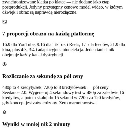
zsynchronizowane klatka po klatce — nie dodane jako etap
postprodukcji. Jedyny przystępny cenowo model wideo, w którym
dźwięk i obraz są naprawdę nierozłączne.
7 proporcji obrazu na każdą platformę
16:9 dla YouTube, 9:16 dla TikTok i Reels, 1:1 dla feedów, 21:9 dla
kina, plus 4:3, 3:4 i adaptacyjne autodetekcja. Jeden tani silnik
obejmuje każdy kanał dystrybucji.
Rozliczanie za sekundę za pół ceny
480p to 4 kredyty/sek, 720p to 8 kredytów/sek — pół ceny
Seedance 2.0. Wygeneruj 4-sekundowy test w 480p za zaledwie 16
kredytów, a potem skaluj do 15 sekund w 720p za 120 kredytów,
gdy koncept jest zatwierdzony. Zero marnotrawstwa.
Wyniki w mniej niż 2 minuty