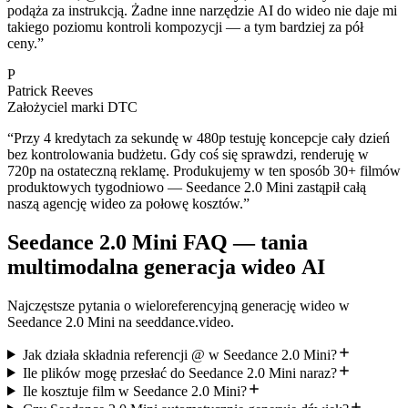
podąża za instrukcją. Żadne inne narzędzie AI do wideo nie daje mi
takiego poziomu kontroli kompozycji — a tym bardziej za pół
ceny.
”
P
Patrick Reeves
Założyciel marki DTC
“
Przy 4 kredytach za sekundę w 480p testuję koncepcje cały dzień
bez kontrolowania budżetu. Gdy coś się sprawdzi, renderuję w
720p na ostateczną reklamę. Produkujemy w ten sposób 30+ filmów
produktowych tygodniowo — Seedance 2.0 Mini zastąpił całą
naszą agencję wideo za połowę kosztów.
”
Seedance 2.0 Mini FAQ — tania
multimodalna generacja wideo AI
Najczęstsze pytania o wieloreferencyjną generację wideo w
Seedance 2.0 Mini na seeddance.video.
Jak działa składnia referencji @ w Seedance 2.0 Mini?
Ile plików mogę przesłać do Seedance 2.0 Mini naraz?
Ile kosztuje film w Seedance 2.0 Mini?