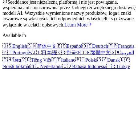
Seeddance jest niezależną platformą i nie jest powiązana,
wspierana ani sponsorowana przez żadnego zewnętrznego dostawcę
modeli AI. Wszystkie wymienione nazwy produktów, loga i znaki
towarowe są własnością ich odpowiednich właścicieli i są używane
wyłącznie w celach opisowych.
Learn More
Available in
🇺🇸
English
🇨🇳
简体中文
🇪🇸
Español
🇩🇪
Deutsch
🇫🇷
Français
🇵🇹
Português
🇯🇵
日本語
🇰🇷
한국어
🇹🇼
繁體中文
🇸🇦
العربية
🇹🇭
ไทย
🇻🇳
Tiếng Việt
🇮🇹
Italiano
🇵🇱
Polski
🇩🇰
Dansk
🇳🇴
Norsk bokmål
🇳🇱
Nederlands
🇮🇩
Bahasa Indonesia
🇹🇷
Türkçe