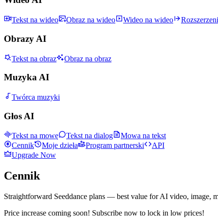
Tekst na wideo
Obraz na wideo
Wideo na wideo
Rozszerzen
Obrazy AI
Tekst na obraz
Obraz na obraz
Muzyka AI
Twórca muzyki
Głos AI
Tekst na mowę
Tekst na dialog
Mowa na tekst
Cennik
Moje dzieła
Program partnerski
API
Upgrade Now
Cennik
Straightforward Seeddance plans — best value for AI video, image, m
Price increase coming soon! Subscribe now to lock in low prices!