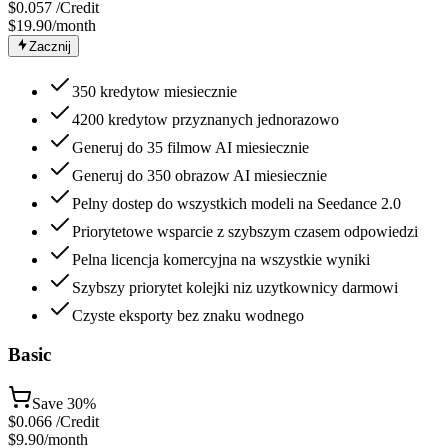
$
0.057
/Credit
$19.90
/month
Zacznij
350 kredytow miesiecznie
4200 kredytow przyznanych jednorazowo
Generuj do 35 filmow AI miesiecznie
Generuj do 350 obrazow AI miesiecznie
Pelny dostep do wszystkich modeli na Seedance 2.0
Priorytetowe wsparcie z szybszym czasem odpowiedzi
Pelna licencja komercyjna na wszystkie wyniki
Szybszy priorytet kolejki niz uzytkownicy darmowi
Czyste eksporty bez znaku wodnego
Basic
Save
30%
$
0.066
/Credit
$9.90
/month