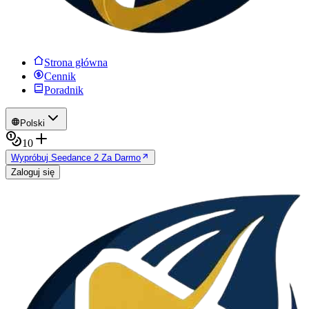
Strona główna
Cennik
Poradnik
Polski
10
Wypróbuj Seedance 2 Za Darmo
Zaloguj się