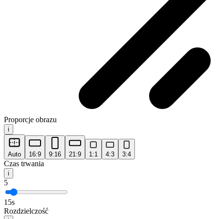
Proporcje obrazu
i
Auto
16:9
9:16
21:9
1:1
4:3
3:4
Czas trwania
i
5
15
s
Rozdzielczość