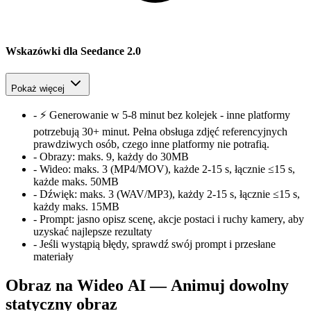
Wskazówki dla Seedance 2.0
Pokaż więcej
-
⚡ Generowanie w 5-8 minut bez kolejek - inne platformy
potrzebują 30+ minut. Pełna obsługa zdjęć referencyjnych
prawdziwych osób, czego inne platformy nie potrafią.
-
Obrazy:
maks. 9, każdy do 30MB
-
Wideo:
maks. 3 (MP4/MOV), każde 2-15 s, łącznie ≤15 s,
każde maks. 50MB
-
Dźwięk:
maks. 3 (WAV/MP3), każdy 2-15 s, łącznie ≤15 s,
każdy maks. 15MB
-
Prompt:
jasno opisz scenę, akcje postaci i ruchy kamery, aby
uzyskać najlepsze rezultaty
-
Jeśli wystąpią błędy, sprawdź swój prompt i przesłane
materiały
Obraz na Wideo AI — Animuj dowolny
statyczny obraz