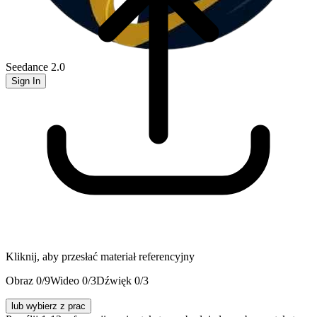
Seedance 2.0
Sign In
Kliknij, aby przesłać materiał referencyjny
Obraz
0
/
9
Wideo
0
/
3
Dźwięk
0
/
3
lub wybierz z prac