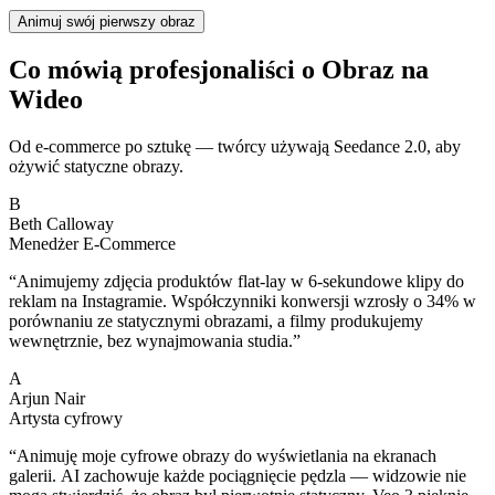
Animuj swój pierwszy obraz
Co mówią profesjonaliści o Obraz na
Wideo
Od e-commerce po sztukę — twórcy używają Seedance 2.0, aby
ożywić statyczne obrazy.
B
Beth Calloway
Menedżer E-Commerce
“
Animujemy zdjęcia produktów flat-lay w 6-sekundowe klipy do
reklam na Instagramie. Współczynniki konwersji wzrosły o 34% w
porównaniu ze statycznymi obrazami, a filmy produkujemy
wewnętrznie, bez wynajmowania studia.
”
A
Arjun Nair
Artysta cyfrowy
“
Animuję moje cyfrowe obrazy do wyświetlania na ekranach
galerii. AI zachowuje każde pociągnięcie pędzla — widzowie nie