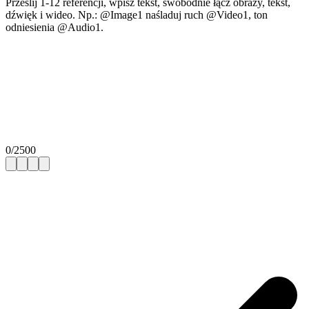
Prześlij 1-12 referencji, wpisz tekst, swobodnie łącz obrazy, tekst,
dźwięk i wideo. Np.: @Image1 naśladuj ruch @Video1, ton
odniesienia @Audio1.
0
/
2500