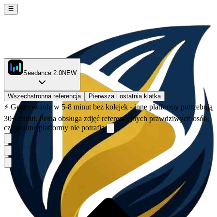
Seedance 2.0
NEW
Wszechstronna referencja
Pierwsza i ostatnia klatka
⚡
Generowanie w 5-8 minut bez kolejek - inne platformy potrzebują
30+ minut. Pełna obsługa zdjęć referencyjnych prawdziwych osób,
czego inne platformy nie potrafią.