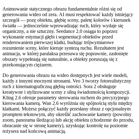
Animowanie statycznego obrazu fundamentalnie różni się od
generowania wideo od zera. AI musi respektować każdy istniejący
szczegół — pozę obiektu, głębię sceny, paletę kolorów i kierunek
światła — jednocześnie wprowadzając ruch, który wydaje się
organiczny, a nie sztuczny. Seedance 2.0 osiąga to poprzez
wykonanie estymacji głębi i segmentacji obiektów przed
renderowaniem pierwszej klatki, budując trójwymiarowe
rozumienie sceny, które kieruje syntezą ruchu. Rezultatem jest
animacja, w której paralaksa przesuwa się poprawnie, zasłonięte
obszary wypełniają się naturalnie, a obiekty poruszają się z
przekonującym ciężarem.
Do generowania obrazu na wideo dostępnych jest wiele modeli,
każdy z innymi mocnymi stronami. Veo 3 tworzy fotorealistyczny
ruch z kinematograficzną głębią ostrości. Sora 2 obsługuje
kreatywne i stylizowane sceny z silną świadomością kompozycji.
Kling 2.6 oferuje parametry sterowania ruchem do precyzyjnego
kierowania kamerą. Wan 2.6 wyróżnia się spójnością stylu między
klatkami. Możesz połączyć każdy przesłany obraz z opcjonalnym
promptem tekstowym, aby określić zachowanie kamery (powolny
zoom, panorama śledząca) lub akcję obiektu (chodzenie do przodu,
obracanie się w stronę kamery), uzyskując kontrolę na poziomie
reżysera nad końcową animacją.