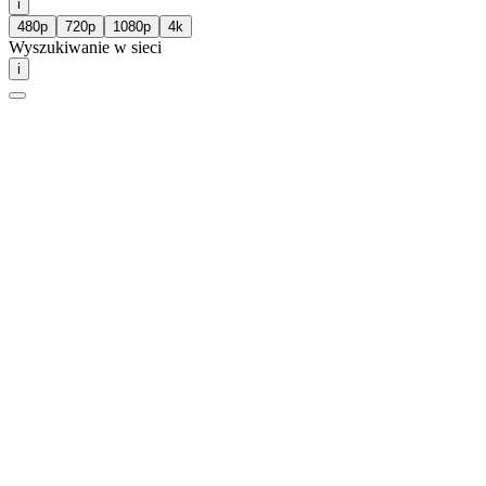
i
480p
720p
1080p
4k
Wyszukiwanie w sieci
i