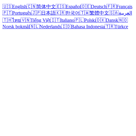
🇺🇸
English
🇨🇳
简体中文
🇪🇸
Español
🇩🇪
Deutsch
🇫🇷
Français
🇵🇹
Português
🇯🇵
日本語
🇰🇷
한국어
🇹🇼
繁體中文
🇸🇦
العربية
🇹🇭
ไทย
🇻🇳
Tiếng Việt
🇮🇹
Italiano
🇵🇱
Polski
🇩🇰
Dansk
🇳🇴
Norsk bokmål
🇳🇱
Nederlands
🇮🇩
Bahasa Indonesia
🇹🇷
Türkçe