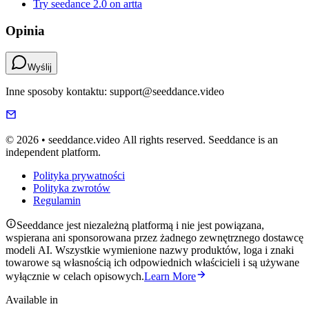
Try seedance 2.0 on artta
Opinia
Wyślij
Inne sposoby kontaktu: support@seeddance.video
© 2026 • seeddance.video All rights reserved. Seeddance is an
independent platform.
Polityka prywatności
Polityka zwrotów
Regulamin
Seeddance jest niezależną platformą i nie jest powiązana,
wspierana ani sponsorowana przez żadnego zewnętrznego dostawcę
modeli AI. Wszystkie wymienione nazwy produktów, loga i znaki
towarowe są własnością ich odpowiednich właścicieli i są używane
wyłącznie w celach opisowych.
Learn More
Available in