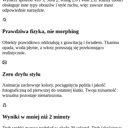
obsługuje inne typy obrazów i style ruchu, więc zawsze masz
odpowiednie narzędzie.
Prawdziwa fizyka, nie morphing
Obiekty prawidłowo oddziałują z grawitacją i światłem. Tkanina
opada, woda płynie, a włosy poruszają się przekonująco
realistycznie.
Zero dryfu stylu
Animacja zachowuje kolory, pociągnięcia pędzla i jakość
fotograficzną od pierwszej do ostatniej klatki. Twoja tożsamość
wizualna pozostaje nienaruszona.
Wyniki w mniej niż 2 minuty
Tryb szybki zwraca podgląd w około 30 sekund. Tryb jakościowy