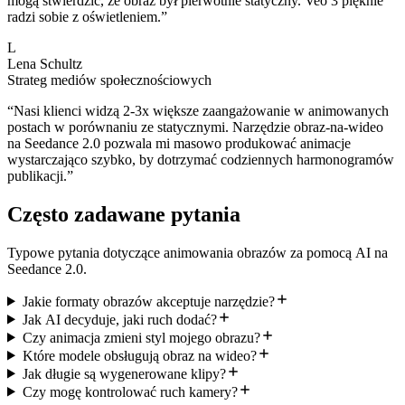
mogą stwierdzić, że obraz był pierwotnie statyczny. Veo 3 pięknie
radzi sobie z oświetleniem.
”
L
Lena Schultz
Strateg mediów społecznościowych
“
Nasi klienci widzą 2-3x większe zaangażowanie w animowanych
postach w porównaniu ze statycznymi. Narzędzie obraz-na-wideo
na Seedance 2.0 pozwala mi masowo produkować animacje
wystarczająco szybko, by dotrzymać codziennych harmonogramów
publikacji.
”
Często zadawane pytania
Typowe pytania dotyczące animowania obrazów za pomocą AI na
Seedance 2.0.
Jakie formaty obrazów akceptuje narzędzie?
Jak AI decyduje, jaki ruch dodać?
Czy animacja zmieni styl mojego obrazu?
Które modele obsługują obraz na wideo?
Jak długie są wygenerowane klipy?
Czy mogę kontrolować ruch kamery?