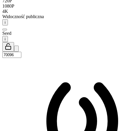
720P
1080P
4K
Widoczność publiczna
i
Seed
i