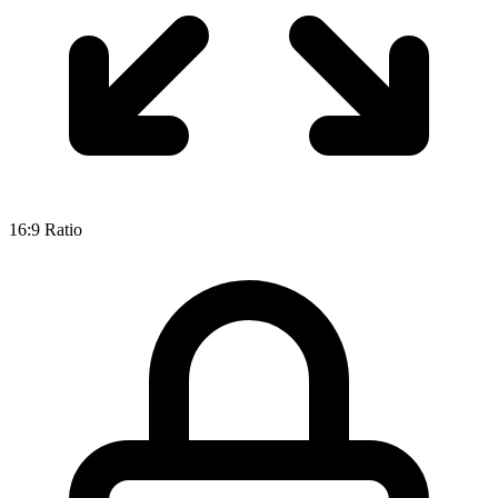
16:9
Ratio