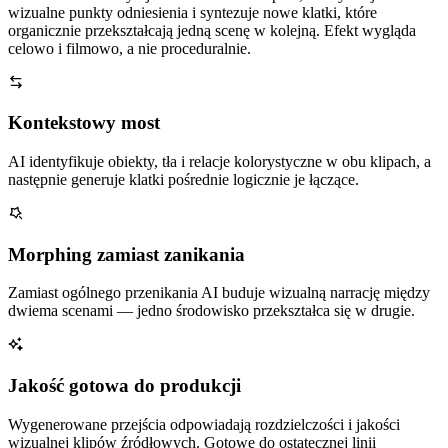
wizualne punkty odniesienia i syntezuje nowe klatki, które
organicznie przekształcają jedną scenę w kolejną. Efekt wygląda
celowo i filmowo, a nie proceduralnie.
Kontekstowy most
AI identyfikuje obiekty, tła i relacje kolorystyczne w obu klipach, a
następnie generuje klatki pośrednie logicznie je łączące.
Morphing zamiast zanikania
Zamiast ogólnego przenikania AI buduje wizualną narrację między
dwiema scenami — jedno środowisko przekształca się w drugie.
Jakość gotowa do produkcji
Wygenerowane przejścia odpowiadają rozdzielczości i jakości
wizualnej klipów źródłowych. Gotowe do ostatecznej linii