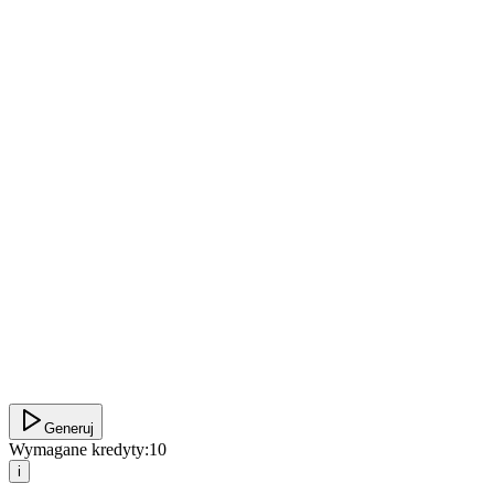
Generuj
Wymagane kredyty:
10
i