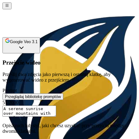
Google Veo 3.1
Przejście wideo
Prześlij dwa zdjęcia jako pierwszą i ostatnią klatkę, aby
wygenerować wideo z przejściem.
Prompt
Przeglądaj bibliotekę promptów
51
/2000
Opisz ruch lub styl, jaki chcesz uzyskać przy przejściu między
dwoma klatkami.