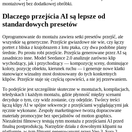
montażowej bez dodatkowej obróbki.
Dlaczego przejścia AI są lepsze od
standardowych presetów
Oprogramowanie do montażu zawiera setki presetów przejść, ale
wszystkie są generyczne. Przejście gwiazdowe nie wie, czy łączy
portret z bliska z krajobrazem z lotu ptaka, czy dwa podobne plany
średnie. Po prostu robi przejście. Przejścia generowane przez AI są
zasadniczo inne. Model Seedance 2.0 analizuje zarówno klip
wychodzący, jak i przychodzący — kompozycję sceny, dominujące
kolory, pozycję obiektu, kierunek ruchu — i generuje nowe klatki
stanowiące wizualny most dostosowany do tych konkretnych
klipów. Przejście staje się częścią opowieści, a nie jej przerwaniem.
To podejście jest szczególnie skuteczne w montażach, kompilacjach,
teledyskach i każdym montażu, gdzie płynność między scenami
decyduje o tym, czy widz zostanie, czy odejdzie. Twórcy treści
łączą klipy AI w spójne sekwencje z przejściami wyglądającymi jak
ręcznie wykonane. Zespoły marketingowe tworzą dopracowane
materiały promocyjne bez specjalistów od motion graphics.
Niezależni filmowcy testują rytm montażu z przejściami AI przed
finalną postprodukcją. Narzędzie działa z dowolnymi klipami na
platformie, w tym filmami generowanymi przez Veo 3, Sora 2,