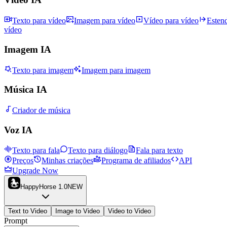
Texto para vídeo
Imagem para vídeo
Vídeo para vídeo
Esten
vídeo
Imagem IA
Texto para imagem
Imagem para imagem
Música IA
Criador de música
Voz IA
Texto para fala
Texto para diálogo
Fala para texto
Preços
Minhas criações
Programa de afiliados
API
Upgrade Now
HappyHorse 1.0
NEW
Text to Video
Image to Video
Video to Video
Prompt