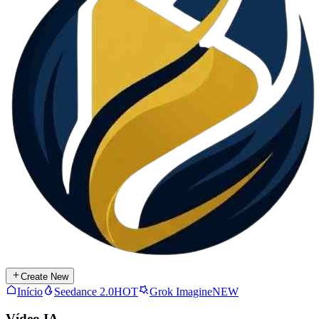
Create New
Início
Seedance 2.0
HOT
Grok Imagine
NEW
Vídeo IA