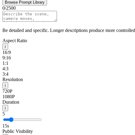
Browse Prompt Library
0
/
2500
Be detailed and specific. Longer descriptions produce more controlled 
Aspect Ratio
i
16:9
9:16
1:1
4:3
3:4
Resolution
i
720P
1080P
Duration
i
5
15
s
Public Visibility