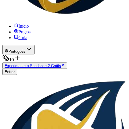
Início
Preços
Guia
Português
10
Experimente o Seedance 2 Grátis
Entrar