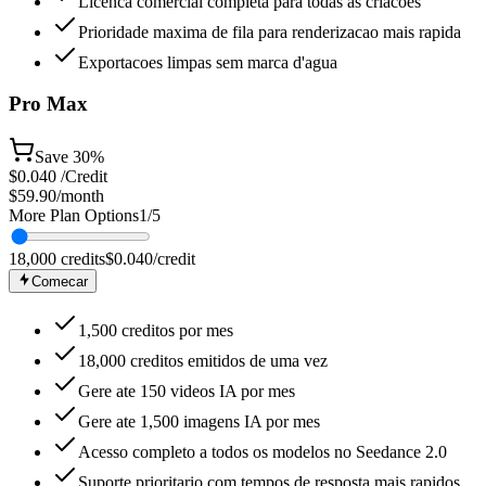
Licenca comercial completa para todas as criacoes
Prioridade maxima de fila para renderizacao mais rapida
Exportacoes limpas sem marca d'agua
Pro Max
Save
30%
$
0.040
/Credit
$59.90
/month
More Plan Options
1
/
5
18,000
credits
$
0.040
/credit
Comecar
1,500 creditos por mes
18,000 creditos emitidos de uma vez
Gere ate 150 videos IA por mes
Gere ate 1,500 imagens IA por mes
Acesso completo a todos os modelos no Seedance 2.0
Suporte prioritario com tempos de resposta mais rapidos