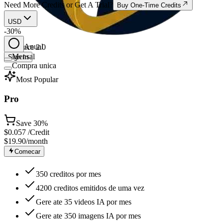
Need More Credits or Get A Trial?
Buy One-Time Credits
USD
-30%
Anual
Seedance 2.0
Mensal
Sign In
Compra unica
Most Popular
Pro
Save
30%
$
0.057
/Credit
$19.90
/month
Comecar
350 creditos por mes
4200 creditos emitidos de uma vez
Gere ate 35 videos IA por mes
Gere ate 350 imagens IA por mes