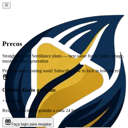
Precos
Straightforward Seeddance plans — best value for AI video, image,
music & voice generation
Price increase coming soon! Subscribe now to lock in low prices!
Crédito diário gratuito
+1 Crédito
Resgate seu crédito gratuito a cada 24 horas
Faça login para resgatar