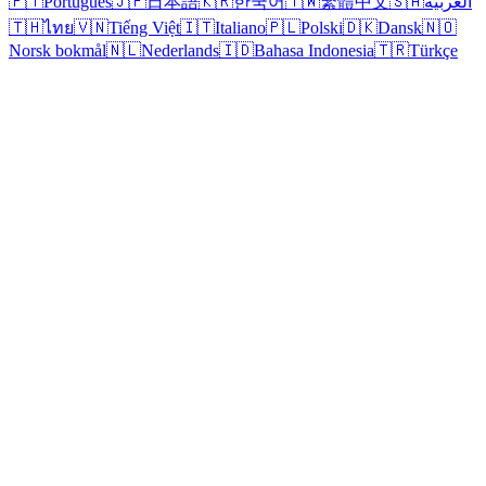
🇵🇹
Português
🇯🇵
日本語
🇰🇷
한국어
🇹🇼
繁體中文
🇸🇦
العربية
🇹🇭
ไทย
🇻🇳
Tiếng Việt
🇮🇹
Italiano
🇵🇱
Polski
🇩🇰
Dansk
🇳🇴
Norsk bokmål
🇳🇱
Nederlands
🇮🇩
Bahasa Indonesia
🇹🇷
Türkçe