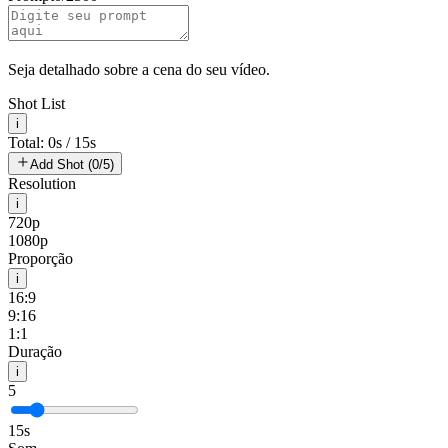
Seja detalhado sobre a cena do seu vídeo.
Shot List
i
Total: 0s / 15s
Add Shot (0/5)
Resolution
i
720p
1080p
Proporção
i
16:9
9:16
1:1
Duração
i
5
15s