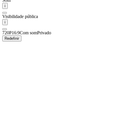
Som
i
Visibilidade pública
i
720P
16:9
Com som
Privado
Redefinir