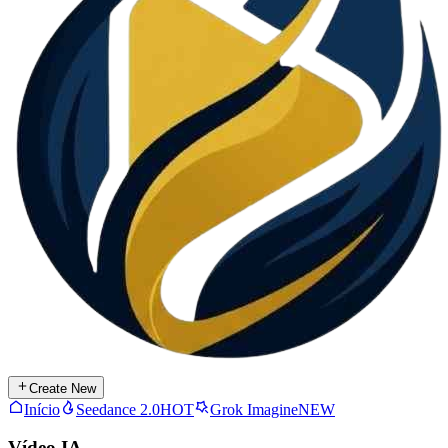
Create New
Início
Seedance 2.0
HOT
Grok Imagine
NEW
Vídeo IA