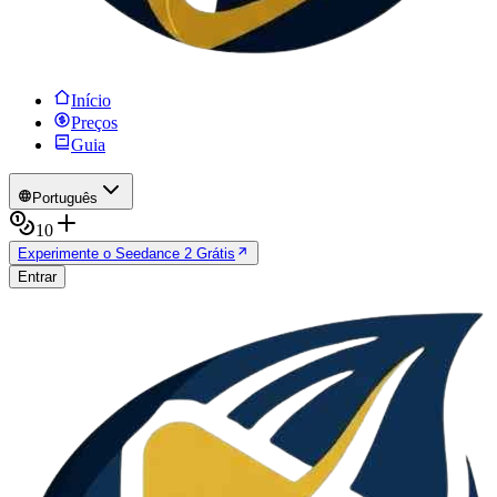
Início
Preços
Guia
Português
10
Experimente o Seedance 2 Grátis
Entrar