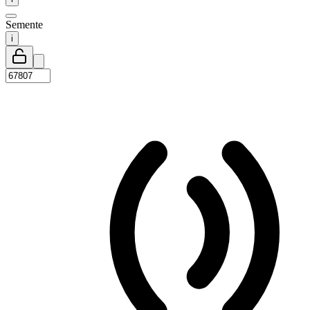
Semente
i