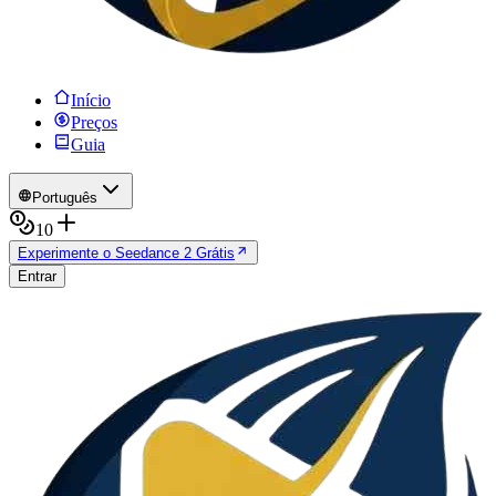
Início
Preços
Guia
Português
10
Experimente o Seedance 2 Grátis
Entrar