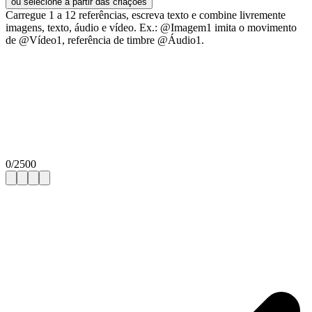
ou selecione a partir das criações
Carregue 1 a 12 referências, escreva texto e combine livremente
imagens, texto, áudio e vídeo. Ex.: @Imagem1 imita o movimento
de @Vídeo1, referência de timbre @Áudio1.
0
/
2500