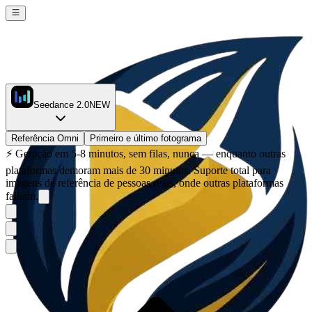
Seedance 2.0
NEW
Referência Omni
Primeiro e último fotograma
⚡
Geração em 5-8 minutos, sem filas, nunca — enquanto outras
plataformas demoram mais de 30 minutos. Suporte total para
imagens de referência de pessoas reais, onde outras plataformas
falham.