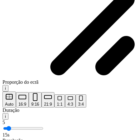
Proporção do ecrã
i
Auto
16:9
9:16
21:9
1:1
4:3
3:4
Duração
i
5
15s