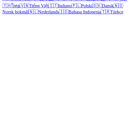
🇹🇭
ไทย
🇻🇳
Tiếng Việt
🇮🇹
Italiano
🇵🇱
Polski
🇩🇰
Dansk
🇳🇴
Norsk bokmål
🇳🇱
Nederlands
🇮🇩
Bahasa Indonesia
🇹🇷
Türkçe