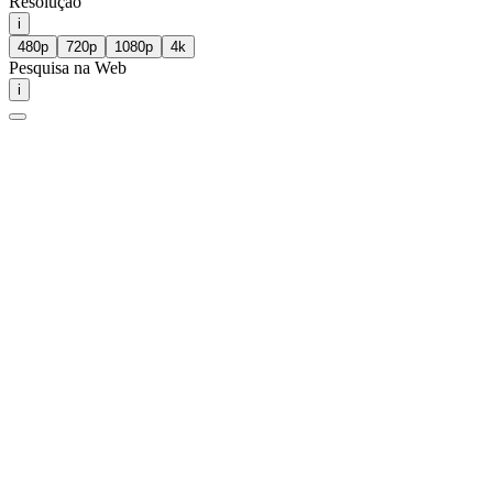
Resolução
i
480p
720p
1080p
4k
Pesquisa na Web
i