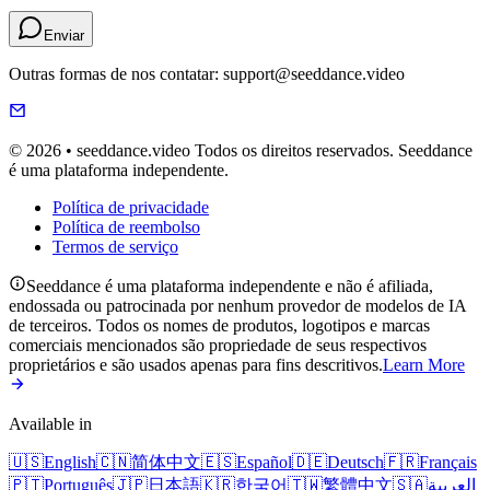
Enviar
Outras formas de nos contatar: support@seeddance.video
© 2026 • seeddance.video Todos os direitos reservados. Seeddance
é uma plataforma independente.
Política de privacidade
Política de reembolso
Termos de serviço
Seeddance é uma plataforma independente e não é afiliada,
endossada ou patrocinada por nenhum provedor de modelos de IA
de terceiros. Todos os nomes de produtos, logotipos e marcas
comerciais mencionados são propriedade de seus respectivos
proprietários e são usados apenas para fins descritivos.
Learn More
Available in
🇺🇸
English
🇨🇳
简体中文
🇪🇸
Español
🇩🇪
Deutsch
🇫🇷
Français
🇵🇹
Português
🇯🇵
日本語
🇰🇷
한국어
🇹🇼
繁體中文
🇸🇦
العربية