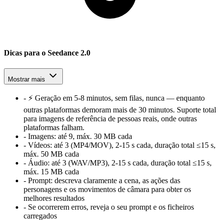
Dicas para o Seedance 2.0
Mostrar mais
-
⚡ Geração em 5-8 minutos, sem filas, nunca — enquanto
outras plataformas demoram mais de 30 minutos. Suporte total
para imagens de referência de pessoas reais, onde outras
plataformas falham.
-
Imagens:
até 9, máx. 30 MB cada
-
Vídeos:
até 3 (MP4/MOV), 2-15 s cada, duração total ≤15 s,
máx. 50 MB cada
-
Áudio:
até 3 (WAV/MP3), 2-15 s cada, duração total ≤15 s,
máx. 15 MB cada
-
Prompt:
descreva claramente a cena, as ações das
personagens e os movimentos de câmara para obter os
melhores resultados
-
Se ocorrerem erros, reveja o seu prompt e os ficheiros
carregados