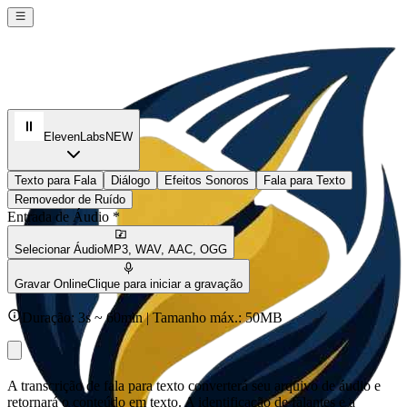
ElevenLabs
NEW
Texto para Fala
Diálogo
Efeitos Sonoros
Fala para Texto
Removedor de Ruído
Entrada de Áudio *
Selecionar Áudio
MP3, WAV, AAC, OGG
Gravar Online
Clique para iniciar a gravação
Duração: 3s ~ 60min | Tamanho máx.: 50MB
A transcrição de fala para texto converterá seu arquivo de áudio e
retornará o conteúdo em texto. A identificação de falantes e a