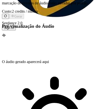
marcação de eventos de áudio estão ativadas por padrão.
Custo:
2 credits / minute
Gerar
Seedance 2.0
Pré-visualização do Áudio
Sign In
O áudio gerado aparecerá aqui