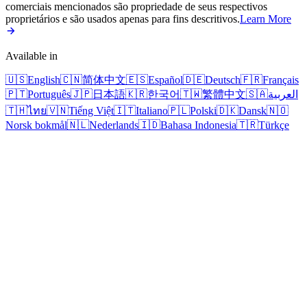
comerciais mencionados são propriedade de seus respectivos
proprietários e são usados apenas para fins descritivos.
Learn More
Available in
🇺🇸
English
🇨🇳
简体中文
🇪🇸
Español
🇩🇪
Deutsch
🇫🇷
Français
🇵🇹
Português
🇯🇵
日本語
🇰🇷
한국어
🇹🇼
繁體中文
🇸🇦
العربية
🇹🇭
ไทย
🇻🇳
Tiếng Việt
🇮🇹
Italiano
🇵🇱
Polski
🇩🇰
Dansk
🇳🇴
Norsk bokmål
🇳🇱
Nederlands
🇮🇩
Bahasa Indonesia
🇹🇷
Türkçe