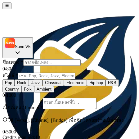
Suno V5
ชื่อเพลง
*
0
/80
สไตล์
*
Pop
Rock
Jazz
Classical
Electronic
Hip-hop
R&B
Country
Folk
Ambient
0
/1000
เนื้อเพลง / Prompt
*
ใช้ [Verse], [Chorus], [Bridge] เพื่อจัดโครงสร้างเนื้อเพลง
0
/5000
Credits required:
10