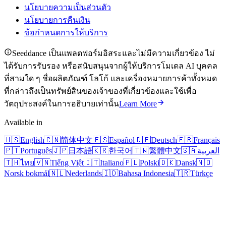
นโยบายความเป็นส่วนตัว
นโยบายการคืนเงิน
ข้อกำหนดการให้บริการ
Seeddance เป็นแพลตฟอร์มอิสระและไม่มีความเกี่ยวข้อง ไม่
ได้รับการรับรอง หรือสนับสนุนจากผู้ให้บริการโมเดล AI บุคคล
ที่สามใด ๆ ชื่อผลิตภัณฑ์ โลโก้ และเครื่องหมายการค้าทั้งหมด
ที่กล่าวถึงเป็นทรัพย์สินของเจ้าของที่เกี่ยวข้องและใช้เพื่อ
วัตถุประสงค์ในการอธิบายเท่านั้น
Learn More
Available in
🇺🇸
English
🇨🇳
简体中文
🇪🇸
Español
🇩🇪
Deutsch
🇫🇷
Français
🇵🇹
Português
🇯🇵
日本語
🇰🇷
한국어
🇹🇼
繁體中文
🇸🇦
العربية
🇹🇭
ไทย
🇻🇳
Tiếng Việt
🇮🇹
Italiano
🇵🇱
Polski
🇩🇰
Dansk
🇳🇴
Norsk bokmål
🇳🇱
Nederlands
🇮🇩
Bahasa Indonesia
🇹🇷
Türkçe