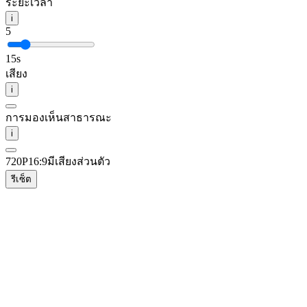
ระยะเวลา
i
5
15s
เสียง
i
การมองเห็นสาธารณะ
i
720P
16:9
มีเสียง
ส่วนตัว
รีเซ็ต