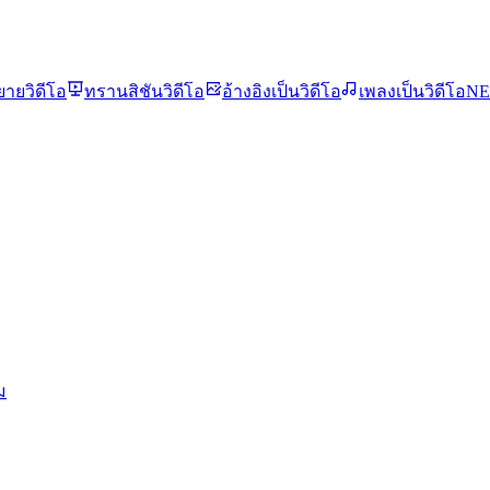
ยายวิดีโอ
ทรานสิชันวิดีโอ
อ้างอิงเป็นวิดีโอ
เพลงเป็นวิดีโอ
N
ม