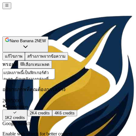
Nano Banana 2
NEW
แก้ไขภาพ
สร้างภาพจากข้อความ
พรอมต์
เลือกเทมเพลต
อธิบายภาพที่คุณต้องการสร้าง
209
/5000
Resolution
2K
4
credits
4K
6
credits
1K
2
credits
Google Search
Enable web search for better context