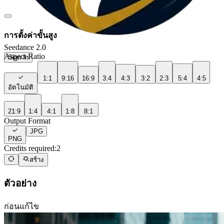
การตั้งค่าขั้นสูง
Seedance 2.0
Aspect Ratio
Sign In
1:1
9:16
16:9
3:4
4:3
3:2
2:3
5:4
4:5
อัตโนมัติ
21:9
1:4
4:1
1:8
8:1
Output Format
JPG
PNG
Credits required:
2
สร้าง
ตัวอย่าง
ก่อนแก้ไข