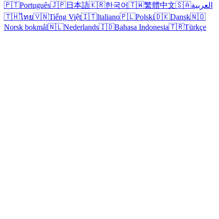
🇵🇹
Português
🇯🇵
日本語
🇰🇷
한국어
🇹🇼
繁體中文
🇸🇦
العربية
🇹🇭
ไทย
🇻🇳
Tiếng Việt
🇮🇹
Italiano
🇵🇱
Polski
🇩🇰
Dansk
🇳🇴
Norsk bokmål
🇳🇱
Nederlands
🇮🇩
Bahasa Indonesia
🇹🇷
Türkçe