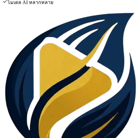
โมเดล AI หลากหลาย