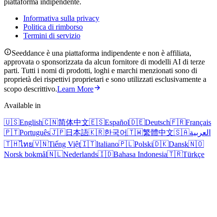
piattaforma indipendente.
Informativa sulla privacy
Politica di rimborso
Termini di servizio
Seeddance è una piattaforma indipendente e non è affiliata,
approvata o sponsorizzata da alcun fornitore di modelli AI di terze
parti. Tutti i nomi di prodotti, loghi e marchi menzionati sono di
proprietà dei rispettivi proprietari e sono utilizzati esclusivamente a
scopo descrittivo.
Learn More
Available in
🇺🇸
English
🇨🇳
简体中文
🇪🇸
Español
🇩🇪
Deutsch
🇫🇷
Français
🇵🇹
Português
🇯🇵
日本語
🇰🇷
한국어
🇹🇼
繁體中文
🇸🇦
العربية
🇹🇭
ไทย
🇻🇳
Tiếng Việt
🇮🇹
Italiano
🇵🇱
Polski
🇩🇰
Dansk
🇳🇴
Norsk bokmål
🇳🇱
Nederlands
🇮🇩
Bahasa Indonesia
🇹🇷
Türkçe