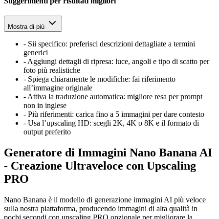
Suggerimenti per risultati migliori
Mostra di più
-
Sii specifico: preferisci descrizioni dettagliate a termini
generici
-
Aggiungi dettagli di ripresa: luce, angoli e tipo di scatto per
foto più realistiche
-
Spiega chiaramente le modifiche: fai riferimento
all’immagine originale
-
Attiva la traduzione automatica: migliore resa per prompt
non in inglese
-
Più riferimenti: carica fino a 5 immagini per dare contesto
-
Usa l’upscaling HD: scegli 2K, 4K o 8K e il formato di
output preferito
Generatore di Immagini Nano Banana AI
- Creazione Ultraveloce con Upscaling
PRO
Nano Banana è il modello di generazione immagini AI più veloce
sulla nostra piattaforma, producendo immagini di alta qualità in
pochi secondi con upscaling PRO opzionale per migliorare la