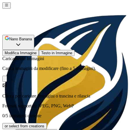
Nano Banana
Modifica Immagine
Testo in Immagine
Caricamento Immagini
Carica immagini da modificare (fino a 5 immagini).
Clicca per caricare immagini o trascina e rilascia
Formati supportati: JPEG, PNG, WebP
0/5 immagini caricate
or select from creations