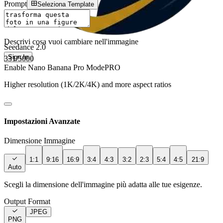
Prompt
Seleziona Template
Descrivi cosa vuoi cambiare nell'immagine
Seedance 2.0
Sign In
331
/5000
Enable Nano Banana Pro Mode
PRO
Higher resolution (1K/2K/4K) and more aspect ratios
Impostazioni Avanzate
Dimensione Immagine
1:1
9:16
16:9
3:4
4:3
3:2
2:3
5:4
4:5
21:9
Auto
Scegli la dimensione dell'immagine più adatta alle tue esigenze.
Output Format
JPEG
PNG