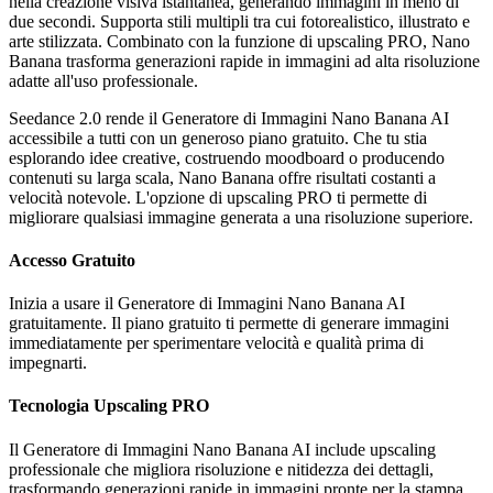
nella creazione visiva istantanea, generando immagini in meno di
due secondi. Supporta stili multipli tra cui fotorealistico, illustrato e
arte stilizzata. Combinato con la funzione di upscaling PRO, Nano
Banana trasforma generazioni rapide in immagini ad alta risoluzione
adatte all'uso professionale.
Seedance 2.0 rende il Generatore di Immagini Nano Banana AI
accessibile a tutti con un generoso piano gratuito. Che tu stia
esplorando idee creative, costruendo moodboard o producendo
contenuti su larga scala, Nano Banana offre risultati costanti a
velocità notevole. L'opzione di upscaling PRO ti permette di
migliorare qualsiasi immagine generata a una risoluzione superiore.
Accesso Gratuito
Inizia a usare il Generatore di Immagini Nano Banana AI
gratuitamente. Il piano gratuito ti permette di generare immagini
immediatamente per sperimentare velocità e qualità prima di
impegnarti.
Tecnologia Upscaling PRO
Il Generatore di Immagini Nano Banana AI include upscaling
professionale che migliora risoluzione e nitidezza dei dettagli,
trasformando generazioni rapide in immagini pronte per la stampa.