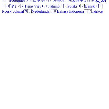
🇵🇹
Português
🇯🇵
日本語
🇰🇷
한국어
🇹🇼
繁體中文
🇸🇦
العربية
🇹🇭
ไทย
🇻🇳
Tiếng Việt
🇮🇹
Italiano
🇵🇱
Polski
🇩🇰
Dansk
🇳🇴
Norsk bokmål
🇳🇱
Nederlands
🇮🇩
Bahasa Indonesia
🇹🇷
Türkçe