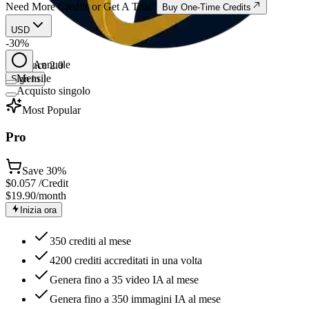
Need More Credits or Get A Trial?
Buy One-Time Credits
USD
-30%
Annuale
Seedance 2.0
Mensile
Sign In
Acquisto singolo
Most Popular
Pro
Save
30%
$
0.057
/Credit
$19.90
/month
Inizia ora
350 crediti al mese
4200 crediti accreditati in una volta
Genera fino a 35 video IA al mese
Genera fino a 350 immagini IA al mese