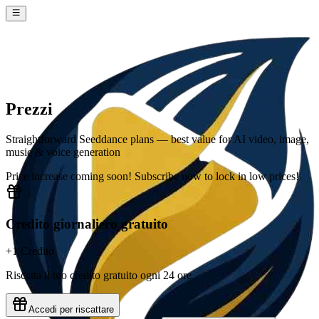
Prezzi
Straightforward Seeddance plans — best value for AI video, image,
music & voice generation
Price increase coming soon! Subscribe now to lock in low prices!
Credito giornaliero gratuito
+1 Credito
Riscatta il tuo credito gratuito ogni 24 ore
Accedi per riscattare