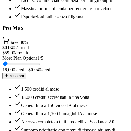
Licenza commerciale completa per tutti gli output
Massima priorita di coda per rendering piu veloce
Esportazioni pulite senza filigrana
Pro Max
Save
30%
$
0.040
/Credit
$59.90
/month
More Plan Options
1
/
5
18,000
credits
$
0.040
/credit
Inizia ora
1,500 crediti al mese
18,000 crediti accreditati in una volta
Genera fino a 150 video IA al mese
Genera fino a 1,500 immagini IA al mese
Accesso completo a tutti i modelli su Seedance 2.0
Supporto prioritario con tempi di risposta piu rapidi