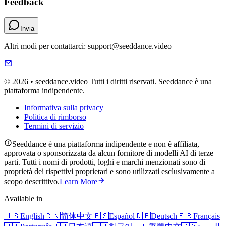
Feedback
Invia
Altri modi per contattarci: support@seeddance.video
© 2026 • seeddance.video Tutti i diritti riservati. Seeddance è una
piattaforma indipendente.
Informativa sulla privacy
Politica di rimborso
Termini di servizio
Seeddance è una piattaforma indipendente e non è affiliata,
approvata o sponsorizzata da alcun fornitore di modelli AI di terze
parti. Tutti i nomi di prodotti, loghi e marchi menzionati sono di
proprietà dei rispettivi proprietari e sono utilizzati esclusivamente a
scopo descrittivo.
Learn More
Available in
🇺🇸
English
🇨🇳
简体中文
🇪🇸
Español
🇩🇪
Deutsch
🇫🇷
Français