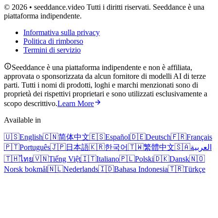
© 2026 • seeddance.video Tutti i diritti riservati. Seeddance è una
piattaforma indipendente.
Informativa sulla privacy
Politica di rimborso
Termini di servizio
Seeddance è una piattaforma indipendente e non è affiliata,
approvata o sponsorizzata da alcun fornitore di modelli AI di terze
parti. Tutti i nomi di prodotti, loghi e marchi menzionati sono di
proprietà dei rispettivi proprietari e sono utilizzati esclusivamente a
scopo descrittivo.
Learn More
Available in
🇺🇸
English
🇨🇳
简体中文
🇪🇸
Español
🇩🇪
Deutsch
🇫🇷
Français
🇵🇹
Português
🇯🇵
日本語
🇰🇷
한국어
🇹🇼
繁體中文
🇸🇦
العربية
🇹🇭
ไทย
🇻🇳
Tiếng Việt
🇮🇹
Italiano
🇵🇱
Polski
🇩🇰
Dansk
🇳🇴
Norsk bokmål
🇳🇱
Nederlands
🇮🇩
Bahasa Indonesia
🇹🇷
Türkçe