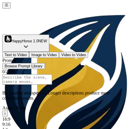
HappyHorse 1.0
NEW
Text to Video
Image to Video
Video to Video
Prompt
Browse Prompt Library
0
/
2500
Be detailed and specific. Longer descriptions produce more
controlled results.
Aspect Ratio
i
16:9
9:16