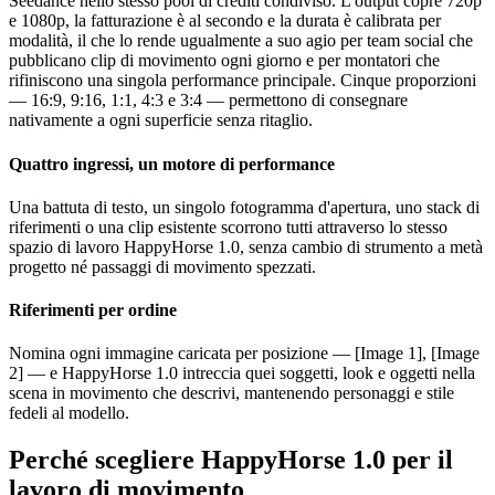
Seedance nello stesso pool di crediti condiviso. L'output copre 720p
e 1080p, la fatturazione è al secondo e la durata è calibrata per
modalità, il che lo rende ugualmente a suo agio per team social che
pubblicano clip di movimento ogni giorno e per montatori che
rifiniscono una singola performance principale. Cinque proporzioni
— 16:9, 9:16, 1:1, 4:3 e 3:4 — permettono di consegnare
nativamente a ogni superficie senza ritaglio.
Quattro ingressi, un motore di performance
Una battuta di testo, un singolo fotogramma d'apertura, uno stack di
riferimenti o una clip esistente scorrono tutti attraverso lo stesso
spazio di lavoro HappyHorse 1.0, senza cambio di strumento a metà
progetto né passaggi di movimento spezzati.
Riferimenti per ordine
Nomina ogni immagine caricata per posizione — [Image 1], [Image
2] — e HappyHorse 1.0 intreccia quei soggetti, look e oggetti nella
scena in movimento che descrivi, mantenendo personaggi e stile
fedeli al modello.
Perché scegliere HappyHorse 1.0 per il
lavoro di movimento