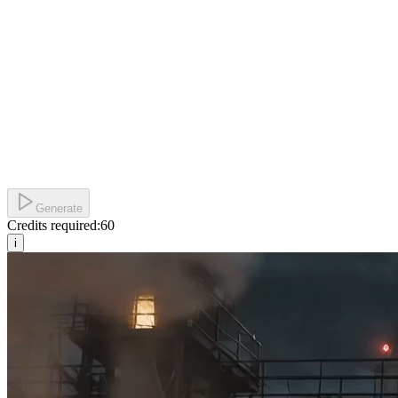
Generate
Credits required:
60
i