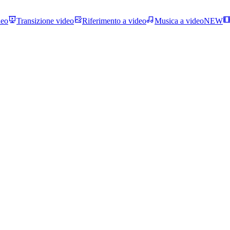
deo
Transizione video
Riferimento a video
Musica a video
NEW