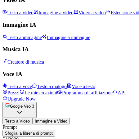
Testo a video
Immagine a video
Video a video
Estensione vi
Immagine IA
Testo a immagine
Immagine a immagine
Musica IA
Creatore di musica
Voce IA
Testo a voce
Testo a dialogo
Voce a testo
Prezzi
Le mie creazioni
Programma di affiliazione
API
Upgrade Now
Google Veo 3
Testo a Video
Immagine a Video
Prompt
Sfoglia la libreria di prompt