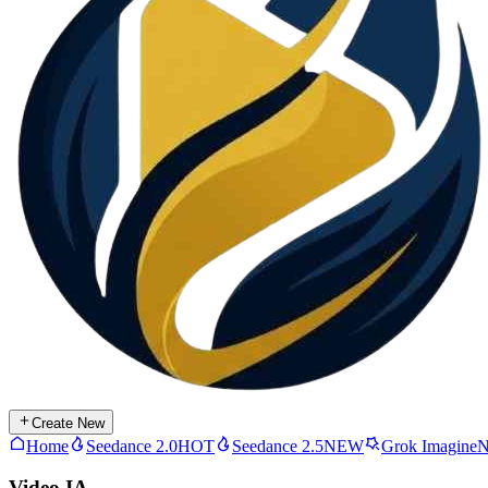
Create New
Home
Seedance 2.0
HOT
Seedance 2.5
NEW
Grok Imagine
Video IA