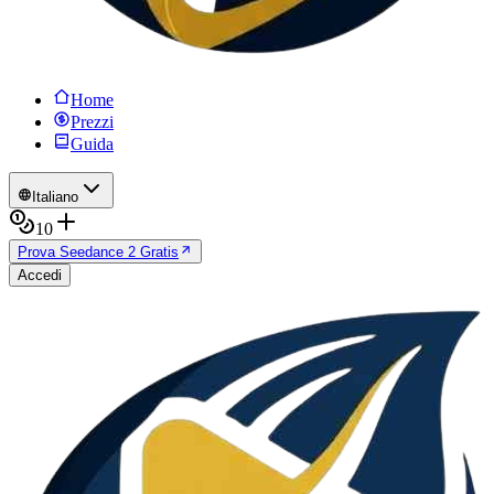
Home
Prezzi
Guida
Italiano
10
Prova Seedance 2 Gratis
Accedi