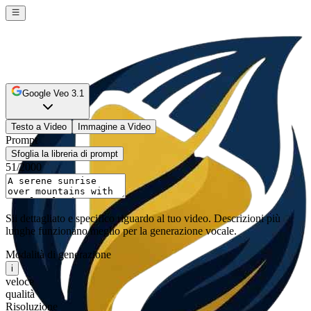
Google Veo 3.1
Testo a Video
Immagine a Video
Prompt
Sfoglia la libreria di prompt
51
/2000
Sii dettagliato e specifico riguardo al tuo video. Descrizioni più
lunghe funzionano meglio per la generazione vocale.
Modalità di generazione
i
veloce
qualità
Risoluzione