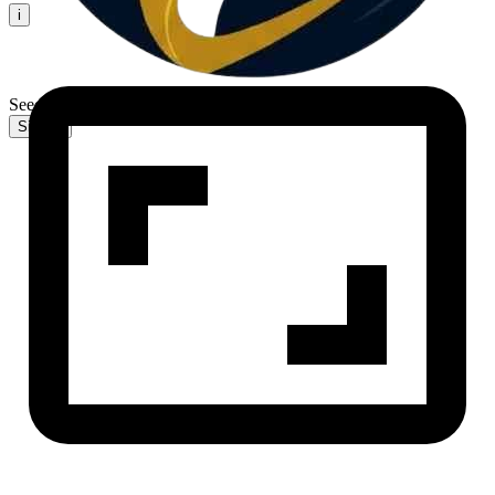
i
Seedance 2.0
Sign In