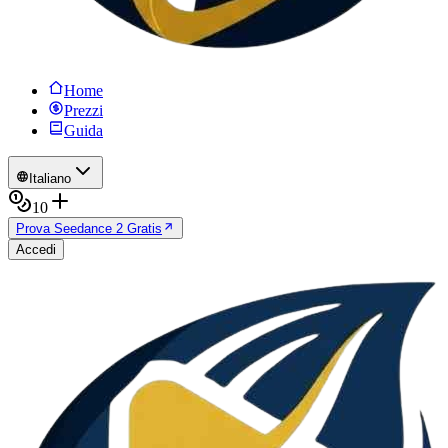
Home
Prezzi
Guida
Italiano
10
Prova Seedance 2 Gratis
Accedi