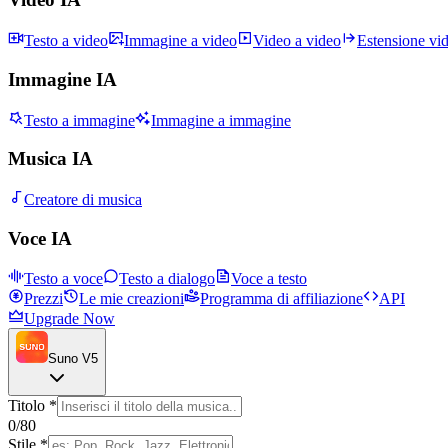
Testo a video
Immagine a video
Video a video
Estensione vi
Immagine IA
Testo a immagine
Immagine a immagine
Musica IA
Creatore di musica
Voce IA
Testo a voce
Testo a dialogo
Voce a testo
Prezzi
Le mie creazioni
Programma di affiliazione
API
Upgrade Now
Suno V5
Titolo
*
0
/80
Stile
*