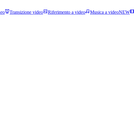
deo
Transizione video
Riferimento a video
Musica a video
NEW