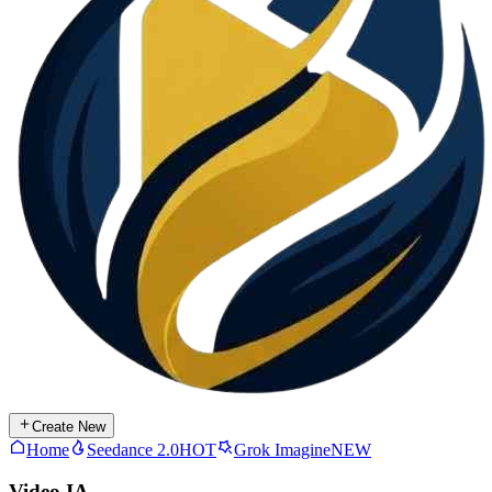
Create New
Home
Seedance 2.0
HOT
Grok Imagine
NEW
Video IA