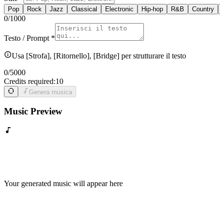
Pop
Rock
Jazz
Classical
Electronic
Hip-hop
R&B
Country
0
/1000
Testo / Prompt
*
Usa [Strofa], [Ritornello], [Bridge] per strutturare il testo
0
/5000
Credits required:
10
Genera musica
Music Preview
Your generated music will appear here