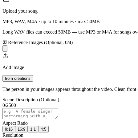
Upload your song
MP3, WAV, M4A · up to 10 minutes · max
50
MB
Long WAV files can exceed
50
MB — use MP3 or M4A for songs ove
Reference Images (Optional,
0
/
4
)
Add image
from creations
The person in your images appears throughout the video. Clear, front-f
Scene Description (Optional)
0
/
2500
Aspect Ratio
9:16
16:9
1:1
4:5
Resolution