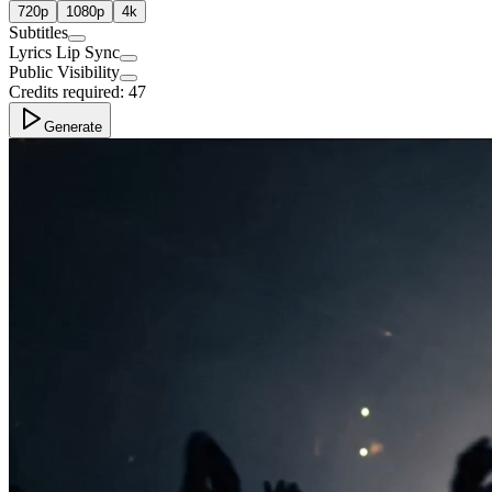
720p
1080p
4k
Subtitles
Lyrics Lip Sync
Public Visibility
Credits required:
47
Generate