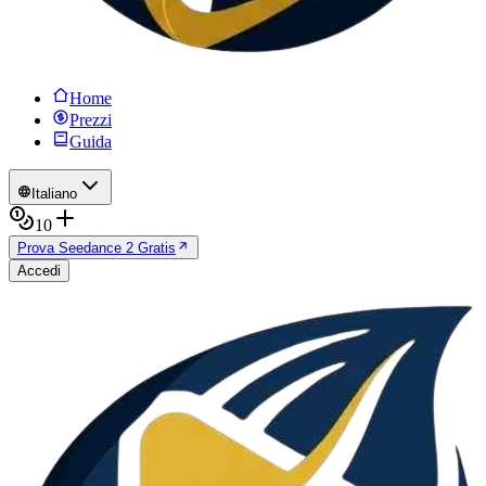
Home
Prezzi
Guida
Italiano
10
Prova Seedance 2 Gratis
Accedi