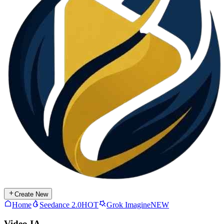
Create New
Home
Seedance 2.0
HOT
Grok Imagine
NEW
Video IA