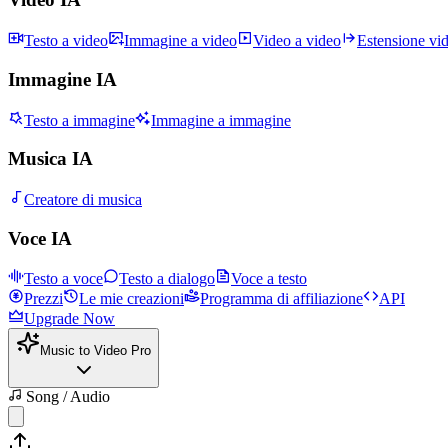
Testo a video
Immagine a video
Video a video
Estensione vi
Immagine IA
Testo a immagine
Immagine a immagine
Musica IA
Creatore di musica
Voce IA
Testo a voce
Testo a dialogo
Voce a testo
Prezzi
Le mie creazioni
Programma di affiliazione
API
Upgrade Now
Music to Video Pro
Song / Audio