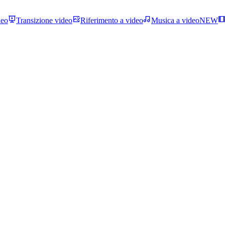
deo
Transizione video
Riferimento a video
Musica a video
NEW