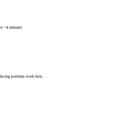
r ~4 minutes
acing portraits work best.