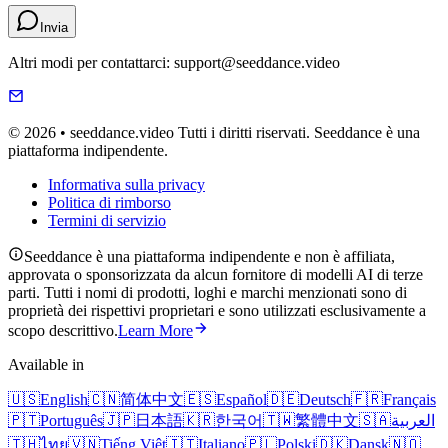
Invia
Altri modi per contattarci: support@seeddance.video
© 2026 • seeddance.video Tutti i diritti riservati. Seeddance è una
piattaforma indipendente.
Informativa sulla privacy
Politica di rimborso
Termini di servizio
Seeddance è una piattaforma indipendente e non è affiliata,
approvata o sponsorizzata da alcun fornitore di modelli AI di terze
parti. Tutti i nomi di prodotti, loghi e marchi menzionati sono di
proprietà dei rispettivi proprietari e sono utilizzati esclusivamente a
scopo descrittivo.
Learn More
Available in
🇺🇸
English
🇨🇳
简体中文
🇪🇸
Español
🇩🇪
Deutsch
🇫🇷
Français
🇵🇹
Português
🇯🇵
日本語
🇰🇷
한국어
🇹🇼
繁體中文
🇸🇦
العربية
🇹🇭
ไทย
🇻🇳
Tiếng Việt
🇮🇹
Italiano
🇵🇱
Polski
🇩🇰
Dansk
🇳🇴