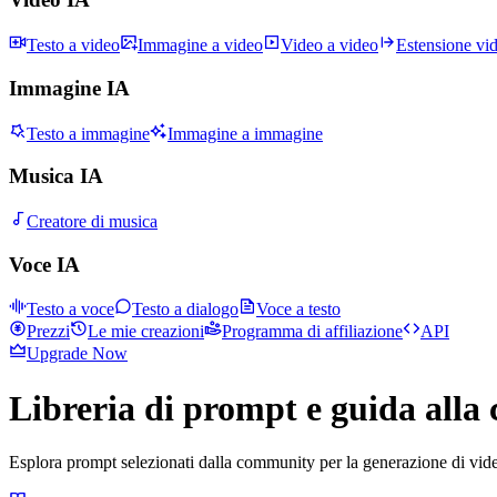
Testo a video
Immagine a video
Video a video
Estensione vi
Immagine IA
Testo a immagine
Immagine a immagine
Musica IA
Creatore di musica
Voce IA
Testo a voce
Testo a dialogo
Voce a testo
Prezzi
Le mie creazioni
Programma di affiliazione
API
Upgrade Now
Libreria di prompt e guida alla 
Esplora prompt selezionati dalla community per la generazione di vide