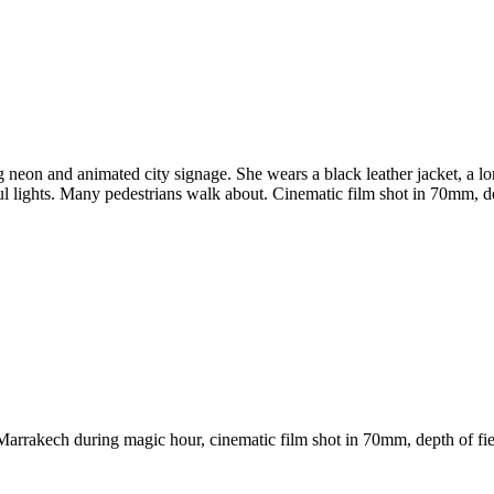
eon and animated city signage. She wears a black leather jacket, a lon
rful lights. Many pedestrians walk about. Cinematic film shot in 70mm, de
arrakech during magic hour, cinematic film shot in 70mm, depth of fiel