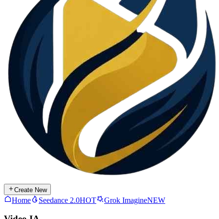
Create New
Home
Seedance 2.0
HOT
Grok Imagine
NEW
Video IA