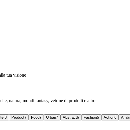
lla tua visione
, natura, mondi fantasy, vetrine di prodotti e altro.
ter
8
Product
7
Food
7
Urban
7
Abstract
6
Fashion
5
Action
6
Ambi