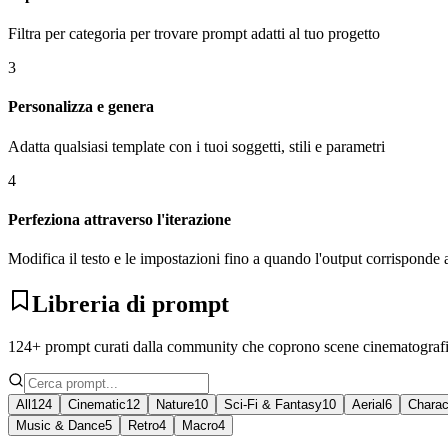
Filtra per categoria per trovare prompt adatti al tuo progetto
3
Personalizza e genera
Adatta qualsiasi template con i tuoi soggetti, stili e parametri
4
Perfeziona attraverso l'iterazione
Modifica il testo e le impostazioni fino a quando l'output corrisponde a
Libreria di prompt
124+ prompt curati dalla community che coprono scene cinematografiche
All
124
Cinematic
12
Nature
10
Sci-Fi & Fantasy
10
Aerial
6
Charac
Music & Dance
5
Retro
4
Macro
4