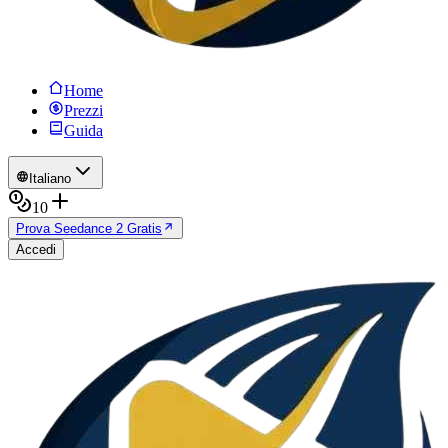
Home
Prezzi
Guida
Italiano
10
Prova Seedance 2 Gratis
Accedi