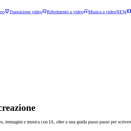
deo
Transizione video
Riferimento a video
Musica a video
NEW
creazione
o, immagini e musica con IA, oltre a una guida passo passo per scrivere 