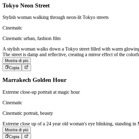
Tokyo Neon Street
Stylish woman walking through neon-lit Tokyo streets
Cinematic
Cinematic urban, fashion film
A stylish woman walks down a Tokyo street filled with warm glowing n
The street is damp and reflective, creating a mirror effect of the colo
Mostra di più
Copia
Marrakech Golden Hour
Extreme close-up portrait at magic hour
Cinematic
Cinematic portrait, beauty
Extreme close up of a 24 year old woman's eye blinking, standing in M
Mostra di più
Copia