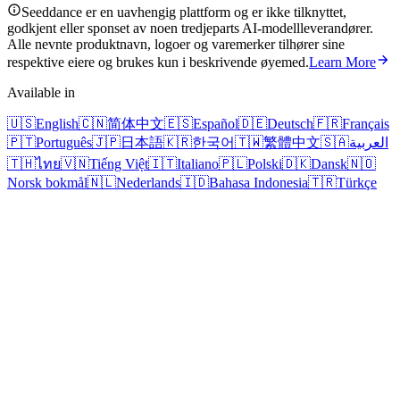
Seeddance er en uavhengig plattform og er ikke tilknyttet,
godkjent eller sponset av noen tredjeparts AI-modellleverandører.
Alle nevnte produktnavn, logoer og varemerker tilhører sine
respektive eiere og brukes kun i beskrivende øyemed.
Learn More
Available in
🇺🇸
English
🇨🇳
简体中文
🇪🇸
Español
🇩🇪
Deutsch
🇫🇷
Français
🇵🇹
Português
🇯🇵
日本語
🇰🇷
한국어
🇹🇼
繁體中文
🇸🇦
العربية
🇹🇭
ไทย
🇻🇳
Tiếng Việt
🇮🇹
Italiano
🇵🇱
Polski
🇩🇰
Dansk
🇳🇴
Norsk bokmål
🇳🇱
Nederlands
🇮🇩
Bahasa Indonesia
🇹🇷
Türkçe