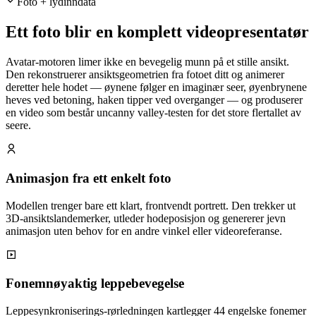
Foto + lydinndata
Ett foto blir en komplett videopresentatør
Avatar-motoren limer ikke en bevegelig munn på et stille ansikt.
Den rekonstruerer ansiktsgeometrien fra fotoet ditt og animerer
deretter hele hodet — øynene følger en imaginær seer, øyenbrynene
heves ved betoning, haken tipper ved overganger — og produserer
en video som består uncanny valley-testen for det store flertallet av
seere.
Animasjon fra ett enkelt foto
Modellen trenger bare ett klart, frontvendt portrett. Den trekker ut
3D-ansiktslandemerker, utleder hodeposisjon og genererer jevn
animasjon uten behov for en andre vinkel eller videoreferanse.
Fonemnøyaktig leppebevegelse
Leppesynkroniserings-rørledningen kartlegger 44 engelske fonemer