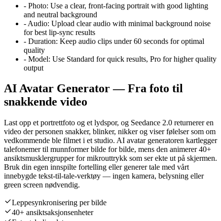
-
Photo:
Use a clear, front-facing portrait with good lighting
and neutral background
-
Audio:
Upload clear audio with minimal background noise
for best lip-sync results
-
Duration:
Keep audio clips under 60 seconds for optimal
quality
-
Model:
Use Standard for quick results, Pro for higher quality
output
AI Avatar Generator — Fra foto til
snakkende video
Last opp et portrettfoto og et lydspor, og Seedance 2.0 returnerer en
video der personen snakker, blinker, nikker og viser følelser som om
vedkommende ble filmet i et studio. AI avatar generatoren kartlegger
talefonemer til munnformer bilde for bilde, mens den animerer 40+
ansiktsmusklergrupper for mikrouttrykk som ser ekte ut på skjermen.
Bruk din egen innspilte fortelling eller generer tale med vårt
innebygde tekst-til-tale-verktøy — ingen kamera, belysning eller
green screen nødvendig.
Leppesynkronisering per bilde
40+ ansiktsaksjonsenheter