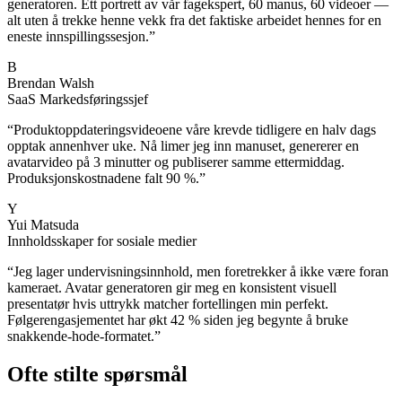
generatoren. Ett portrett av vår fagekspert, 60 manus, 60 videoer —
alt uten å trekke henne vekk fra det faktiske arbeidet hennes for en
eneste innspillingssesjon.
”
B
Brendan Walsh
SaaS Markedsføringssjef
“
Produktoppdateringsvideoene våre krevde tidligere en halv dags
opptak annenhver uke. Nå limer jeg inn manuset, genererer en
avatarvideo på 3 minutter og publiserer samme ettermiddag.
Produksjonskostnadene falt 90 %.
”
Y
Yui Matsuda
Innholdsskaper for sosiale medier
“
Jeg lager undervisningsinnhold, men foretrekker å ikke være foran
kameraet. Avatar generatoren gir meg en konsistent visuell
presentatør hvis uttrykk matcher fortellingen min perfekt.
Følgerengasjementet har økt 42 % siden jeg begynte å bruke
snakkende-hode-formatet.
”
Ofte stilte spørsmål