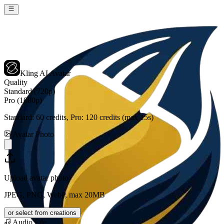
Kling AI Avatar
Quality
Standard (720p)
Pro (1080p)
Standard:
60
credits, Pro:
120
credits (max 15s)
Avatar Photo
Upload avatar photo
JPEG, PNG, WebP, max 20MB
or select from creations
Audio File