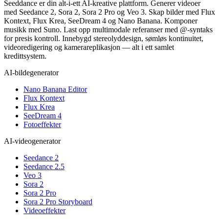
Seeddance er din alt-i-ett AI-kreative plattform. Generer videoer
med Seedance 2, Sora 2, Sora 2 Pro og Veo 3. Skap bilder med Flux
Kontext, Flux Krea, SeeDream 4 og Nano Banana. Komponer
musikk med Suno. Last opp multimodale referanser med @-syntaks
for presis kontroll. Innebygd stereolyddesign, sømløs kontinuitet,
videoredigering og kamerareplikasjon — alt i ett samlet
kredittsystem.
AI-bildegenerator
Nano Banana Editor
Flux Kontext
Flux Krea
SeeDream 4
Fotoeffekter
AI-videogenerator
Seedance 2
Seedance 2.5
Veo 3
Sora 2
Sora 2 Pro
Sora 2 Pro Storyboard
Videoeffekter