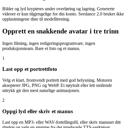
Bilder og lyd krypteres under overføring og lagring. Genererte
videoer er kun tilgjengelige for din konto. Seedance 2.0 bruker ikke
opplastningene dine til modelltrening.
Opprett en snakkende avatar i tre trinn
Ingen filming, ingen redigeringsprogramvare, ingen
produksjonsteam. Bare et foto og et manus.
1
Last opp et portrettfoto
Velg et klart, frontvendt portrett med god belysning. Motoren
aksepterer JPG, PNG og WebP. Et nøytralt eller lett smilende
uttrykk gir den mest naturlige animasjonen.
2
Oppgi lyd eller skriv et manus
Last opp en MP3- eller WAV-fortellingsfil, eller skriv manuset ditt
direkte og velg en stemme fra det innebygde TTS-verktøyet.