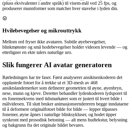
(pluss ekvivalenter i andre språk) til visem-mål ved 25 fps, og
produserer munnformer som matcher hver stavelse i lyden din.
Hvilebevegelser og mikrouttrykk
Mellom ord fryser ikke avataren. Subtile øyebevegelser,
blinkmønstre og små hodebevegelser holder videoen levende — og
etterligner en ekte talers naturlige uro.
Slik fungerer AI avatar generatoren
Rørledningen har tre faser. Først analyserer ansiktsenkoderen det
opplastede fotoet for å trekke ut et 3D-mesh av 468
ansiktslandemerker som definerer geometrien til øyne, øyenbryn,
nese, munn og kjeve. Deretter behandler lydenkoderen lydsporet til
en fonemsekvens med tidsmarkører som er justert til hvert bilde i
målvideoen. Til slutt bruker animasjonsrendereren begge inndataene
til å deformere originalfotoet bilde for bilde — lepper tilpasses
fonemer, øyne åpnes i naturlige blinksykluser, og hodet tipper
synkront med prosodisk betoning — alt mens hudtekstur, belysning
og bakgrunn fra det originale bildet bevares.