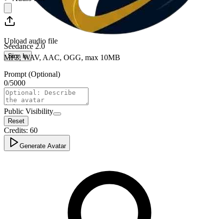
Upload audio file
Seedance 2.0
Sign In
MP3, WAV, AAC, OGG, max 10MB
Prompt (Optional)
0
/
5000
Public Visibility
Reset
Credits:
60
Generate Avatar