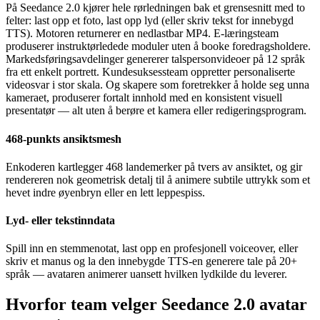
På Seedance 2.0 kjører hele rørledningen bak et grensesnitt med to
felter: last opp et foto, last opp lyd (eller skriv tekst for innebygd
TTS). Motoren returnerer en nedlastbar MP4. E-læringsteam
produserer instruktørledede moduler uten å booke foredragsholdere.
Markedsføringsavdelinger genererer talspersonvideoer på 12 språk
fra ett enkelt portrett. Kundesuksessteam oppretter personaliserte
videosvar i stor skala. Og skapere som foretrekker å holde seg unna
kameraet, produserer fortalt innhold med en konsistent visuell
presentatør — alt uten å berøre et kamera eller redigeringsprogram.
468-punkts ansiktsmesh
Enkoderen kartlegger 468 landemerker på tvers av ansiktet, og gir
rendereren nok geometrisk detalj til å animere subtile uttrykk som et
hevet indre øyenbryn eller en lett leppespiss.
Lyd- eller tekstinndata
Spill inn en stemmenotat, last opp en profesjonell voiceover, eller
skriv et manus og la den innebygde TTS-en generere tale på 20+
språk — avataren animerer uansett hvilken lydkilde du leverer.
Hvorfor team velger Seedance 2.0 avatar