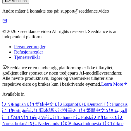
Send inn
Andre måter å kontakte oss på: support@seeddance.video
© 2026 • seeddance.video All rights reserved. Seeddance is an
independent platform.
Personvernregler
Refusjonsregler
Tjenestevilkår
Seeddance er en uavhengig plattform og er ikke tilknyttet,
godkjent eller sponset av noen tredjeparts AI-modellleverandører.
Alle nevnte produktnavn, logoer og varemerker tilhører sine
respektive eiere og brukes kun i beskrivende øyemed.
Learn More
Available in
🇺🇸
English
🇨🇳
简体中文
🇪🇸
Español
🇩🇪
Deutsch
🇫🇷
Français
🇵🇹
Português
🇯🇵
日本語
🇰🇷
한국어
🇹🇼
繁體中文
🇸🇦
العربية
🇹🇭
ไทย
🇻🇳
Tiếng Việt
🇮🇹
Italiano
🇵🇱
Polski
🇩🇰
Dansk
🇳🇴
Norsk bokmål
🇳🇱
Nederlands
🇮🇩
Bahasa Indonesia
🇹🇷
Türkçe