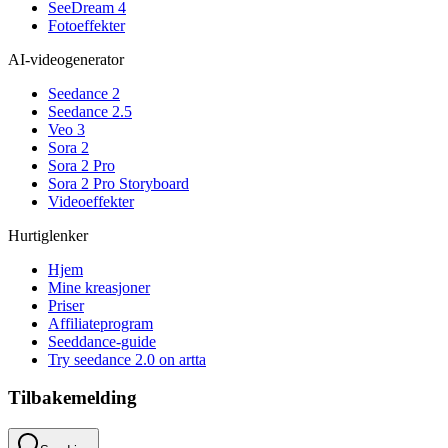
SeeDream 4
Fotoeffekter
AI-videogenerator
Seedance 2
Seedance 2.5
Veo 3
Sora 2
Sora 2 Pro
Sora 2 Pro Storyboard
Videoeffekter
Hurtiglenker
Hjem
Mine kreasjoner
Priser
Affiliateprogram
Seeddance-guide
Try seedance 2.0 on artta
Tilbakemelding