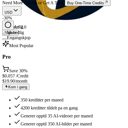
Need More Credits or Get A Trial?
Buy One-Time Credits
USD
-30%
Arlig
Seedance 2.0
Manedlig
Sign In
Engangskjop
Most Popular
Pro
Save
30%
$
0.057
/Credit
$19.90
/month
Kom i gang
350 kreditter per maned
4200 kreditter tildelt pa en gang
Generer opptil 35 AI-videoer per maned
Generer opptil 350 AI-bilder per maned