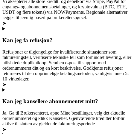
Vi aksepterer alle store kreditt- og debetkort via Stripe, PayPal for
engangs- og abonnementsbetalinger, og kryptovaluta (BTC, ETH,
USDT og flere tokens) via NOWPayments. Regionale alternativer
legges til jevnlig basert pa brukeretterspørsel.
➤
Kan jeg fa refusjon?
Refusjoner er tilgjengelige for kvalifiserende situasjoner som
faktureringsfeil, verifiserte tekniske feil som forhindret levering, eller
utilsiktede duplikatkjop. Send en e-post til support med
ordrenummeret ditt og en kort beskrivelse. Godkjente refusjoner
returneres til den opprinnelige betalingsmetoden, vanligvis innen 5-
10 virkedager.
➤
Kan jeg kansellere abonnementet mitt?
Ja. Ga til Brukersenteret, apne Mine bestillinger, velg det aktuelle
ordrenummeret og klikk Kanseller. Gjenvœrende kreditter forblir
aktive til slutten av gjeldende faktureringsperiode.
➤