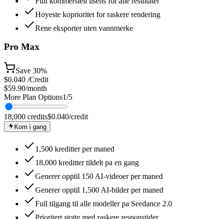
Full kommersiell lisens for alle resultater
Hoyeste koprioritet for raskere rendering
Rene eksporter uten vannmerke
Pro Max
Save
30%
$
0.040
/Credit
$59.90
/month
More Plan Options
1
/
5
18,000
credits
$
0.040
/credit
Kom i gang
1,500 kreditter per maned
18,000 kreditter tildelt pa en gang
Generer opptil 150 AI-videoer per maned
Generer opptil 1,500 AI-bilder per maned
Full tilgang til alle modeller pa Seedance 2.0
Prioritert stotte med raskere responstider