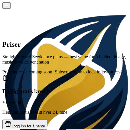
Priser
Straightforward Seeddance plans — best value for AI video, image,
music & voice generation
Price increase coming soon! Subscribe now to lock in low prices!
Daglig gratis kreditt
+1 Kreditt
Hent din gratis kreditt hver 24. time
Logg inn for å hente