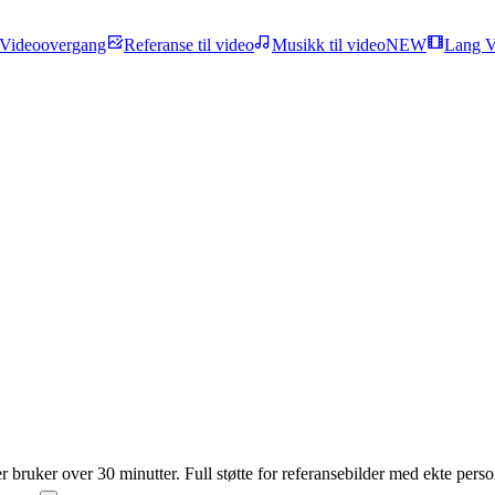
Videoovergang
Referanse til video
Musikk til video
NEW
Lang V
bruker over 30 minutter. Full støtte for referansebilder med ekte person