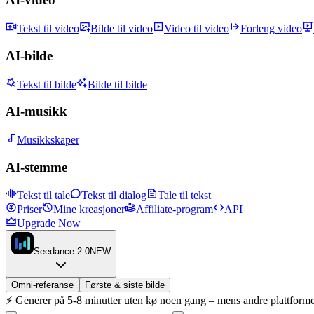
Tekst til video
Bilde til video
Video til video
Forleng video
AI-bilde
Tekst til bilde
Bilde til bilde
AI-musikk
Musikkskaper
AI-stemme
Tekst til tale
Tekst til dialog
Tale til tekst
Priser
Mine kreasjoner
Affiliate-program
API
Upgrade Now
Seedance 2.0
NEW
Omni-referanse
Første & siste bilde
⚡
Generer på 5-8 minutter uten kø noen gang – mens andre plattformer 