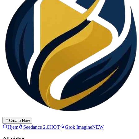
Create New
Hjem
Seedance 2.0
HOT
Grok Imagine
NEW
AI-video