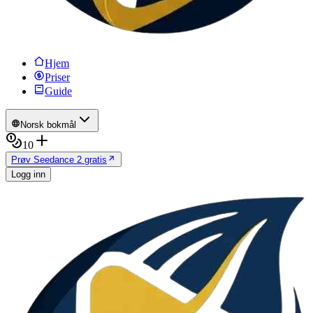
Hjem
Priser
Guide
Norsk bokmål
10
Prøv Seedance 2 gratis
Logg inn