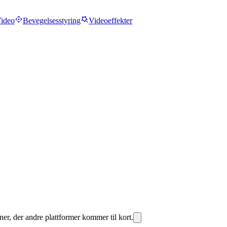
ideo
Bevegelsesstyring
Videoeffekter
er, der andre plattformer kommer til kort.