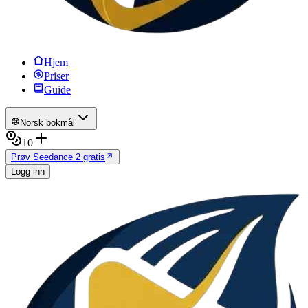
Hjem
Priser
Guide
Norsk bokmål
10
Prøv Seedance 2 gratis
Logg inn