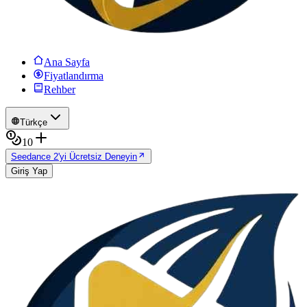
Ana Sayfa
Fiyatlandırma
Rehber
Türkçe
10
Seedance 2'yi Ücretsiz Deneyin
Giriş Yap