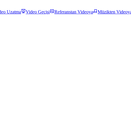
deo Uzatma
Video Geçişi
Referanstan Videoya
Müzikten Videoy