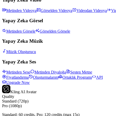
Metinden Videoya
Görselden Videoya
Videodan Videoya
Vi
Yapay Zeka Görsel
Metinden Görsele
Görselden Görsele
Yapay Zeka Müzik
Müzik Oluşturucu
Yapay Zeka Ses
Metinden Sese
Metinden Diyaloğa
Sesten Metne
Fiyatlandırma
Oluşturmalarım
Ortaklık Programı
API
Upgrade Now
Kling AI Avatar
Quality
Standard (720p)
Pro (1080p)
Standard:
60
credits, Pro:
120
credits (max 15s)