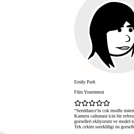
Emily Park
Film Yonetmeni
Seeddance'in cok modlu sistemi oyunun kurallarini degis
Kamera calismasi icin bir referans klip yukluyorum, kara
gorselleri ekliyorum ve model tam olarak ihtiyacim olani
Tek cekim surekliligi on gorsellestirme icin inanilmaz.