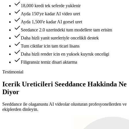
18,000 kredi tek seferde yuklenir
Ayda 150'ye kadar AI video uret
Ayda 1,500'e kadar AI gorsel uret
Seedance 2.0 uzerindeki tum modellere tam erisim
Daha hizli yanit sureleriyle oncelikli destek
Tum ciktilar icin tam ticari lisans
Daha hizli render icin en yuksek kuyruk onceligi
Filigransiz temiz disari aktarma
Testimonial
Icerik Ureticileri Seeddance Hakkinda Ne
Diyor
Seeddance ile olaganustu AI videolar olusturan profesyonellerden ve
ekiplerden dinleyin.