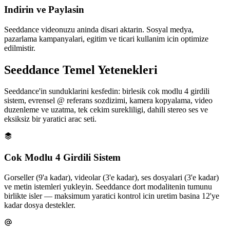
Indirin ve Paylasin
Seeddance videonuzu aninda disari aktarin. Sosyal medya,
pazarlama kampanyalari, egitim ve ticari kullanim icin optimize
edilmistir.
Seeddance Temel Yetenekleri
Seeddance'in sunduklarini kesfedin: birlesik cok modlu 4 girdili
sistem, evrensel @ referans sozdizimi, kamera kopyalama, video
duzenleme ve uzatma, tek cekim surekliligi, dahili stereo ses ve
eksiksiz bir yaratici arac seti.
Cok Modlu 4 Girdili Sistem
Gorseller (9'a kadar), videolar (3'e kadar), ses dosyalari (3'e kadar)
ve metin istemleri yukleyin. Seeddance dort modalitenin tumunu
birlikte isler — maksimum yaratici kontrol icin uretim basina 12'ye
kadar dosya destekler.