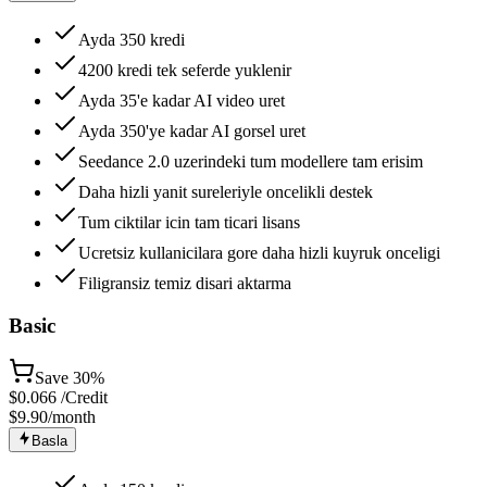
Ayda 350 kredi
4200 kredi tek seferde yuklenir
Ayda 35'e kadar AI video uret
Ayda 350'ye kadar AI gorsel uret
Seedance 2.0 uzerindeki tum modellere tam erisim
Daha hizli yanit sureleriyle oncelikli destek
Tum ciktilar icin tam ticari lisans
Ucretsiz kullanicilara gore daha hizli kuyruk onceligi
Filigransiz temiz disari aktarma
Basic
Save
30%
$
0.066
/Credit
$9.90
/month
Basla