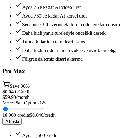
Ayda 75'e kadar AI video uret
Ayda 750'ye kadar AI gorsel uret
Seedance 2.0 uzerindeki tum modellere tam erisim
Daha hizli yanit sureleriyle oncelikli destek
Tum ciktilar icin tam ticari lisans
Daha hizli render icin en yuksek kuyruk onceligi
Filigransiz temiz disari aktarma
Pro Max
Save
30%
$
0.040
/Credit
$59.90
/month
More Plan Options
1
/
5
18,000
credits
$
0.040
/credit
Basla
Ayda 1,500 kredi