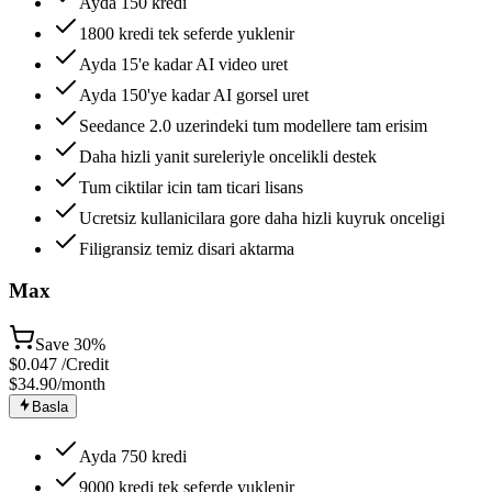
Ayda 150 kredi
1800 kredi tek seferde yuklenir
Ayda 15'e kadar AI video uret
Ayda 150'ye kadar AI gorsel uret
Seedance 2.0 uzerindeki tum modellere tam erisim
Daha hizli yanit sureleriyle oncelikli destek
Tum ciktilar icin tam ticari lisans
Ucretsiz kullanicilara gore daha hizli kuyruk onceligi
Filigransiz temiz disari aktarma
Max
Save
30%
$
0.047
/Credit
$34.90
/month
Basla
Ayda 750 kredi
9000 kredi tek seferde yuklenir