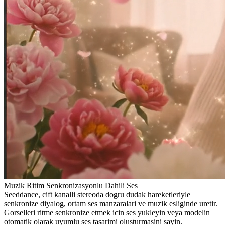
Muzik Ritim Senkronizasyonlu Dahili Ses
Seeddance, cift kanalli stereoda dogru dudak hareketleriyle
senkronize diyalog, ortam ses manzaralari ve muzik esliginde uretir.
Gorselleri ritme senkronize etmek icin ses yukleyin veya modelin
otomatik olarak uyumlu ses tasarimi olusturmasini sayin.