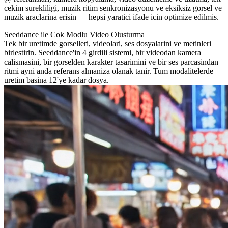
cekim surekliligi, muzik ritim senkronizasyonu ve eksiksiz gorsel ve
muzik araclarina erisin — hepsi yaratici ifade icin optimize edilmis.
Seeddance ile Cok Modlu Video Olusturma
Tek bir uretimde gorselleri, videolari, ses dosyalarini ve metinleri
birlestirin. Seeddance'in 4 girdili sistemi, bir videodan kamera
calismasini, bir gorselden karakter tasarimini ve bir ses parcasindan
ritmi ayni anda referans almaniza olanak tanir. Tum modalitelerde
uretim basina 12'ye kadar dosya.