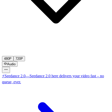
480P
720P
Audio
⚡
Seedance 2.0
—
Seedance 2.0 here delivers your video fast – no
queue, ever.