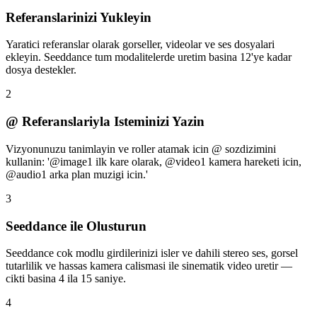
Referanslarinizi Yukleyin
Yaratici referanslar olarak gorseller, videolar ve ses dosyalari
ekleyin. Seeddance tum modalitelerde uretim basina 12'ye kadar
dosya destekler.
2
@ Referanslariyla Isteminizi Yazin
Vizyonunuzu tanimlayin ve roller atamak icin @ sozdizimini
kullanin: '@image1 ilk kare olarak, @video1 kamera hareketi icin,
@audio1 arka plan muzigi icin.'
3
Seeddance ile Olusturun
Seeddance cok modlu girdilerinizi isler ve dahili stereo ses, gorsel
tutarlilik ve hassas kamera calismasi ile sinematik video uretir —
cikti basina 4 ila 15 saniye.
4