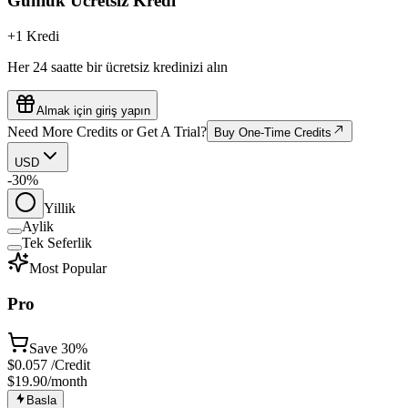
Günlük Ücretsiz Kredi
+1 Kredi
Her 24 saatte bir ücretsiz kredinizi alın
Almak için giriş yapın
Need More Credits or Get A Trial?
Buy One-Time Credits
USD
-30%
Yillik
Aylik
Tek Seferlik
Most Popular
Pro
Save
30%
$
0.057
/Credit
$19.90
/month
Basla