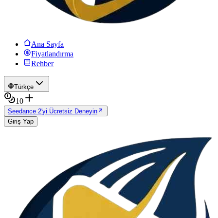
Ana Sayfa
Fiyatlandırma
Rehber
Türkçe
10
Seedance 2'yi Ücretsiz Deneyin
Giriş Yap