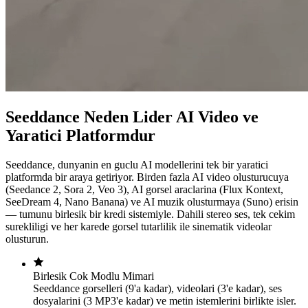
Seeddance Neden Lider AI Video ve
Yaratici Platformdur
Seeddance, dunyanin en guclu AI modellerini tek bir yaratici
platformda bir araya getiriyor. Birden fazla AI video olusturucuya
(Seedance 2, Sora 2, Veo 3), AI gorsel araclarina (Flux Kontext,
SeeDream 4, Nano Banana) ve AI muzik olusturmaya (Suno) erisin
— tumunu birlesik bir kredi sistemiyle. Dahili stereo ses, tek cekim
surekliligi ve her karede gorsel tutarlilik ile sinematik videolar
olusturun.
Birlesik Cok Modlu Mimari
Seeddance gorselleri (9'a kadar), videolari (3'e kadar), ses
dosyalarini (3 MP3'e kadar) ve metin istemlerini birlikte isler.