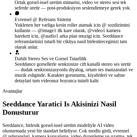
Ortak gorsel-issel uretim mimarisi, video ve stereo sesi tek
seferde uretir — post-produksiyon seslendirmeye gerek yok.
Evrensel @ Referans Sistemi
Yuklenen her varliga kesin roller atamak icin @ sozdizimini
kullanin — @image1 ilk kare olarak, @video1 kamera
hareketi icin, @audio1 arka plan muzigi icin. Seeddance
referanslarinizi tutarli bir ciktiya nasil birlestireceginizi tam
olarak anlar.
Dahili Stereo Ses ve Gorsel Tutarlilik
Seeddance gorsellerle senkronize cift kanalli stereo ses uretir
— dudak senkronizasyonlu diyalog, ortam ses manzaralari ve
muzik esliginde. Karakter gorunumu, kiyafetleri ve sahne
detaylari tum videonuz boyunca tutarli kalir.
Avantajlar
Seeddance Yaratici Is Akisinizi Nasil
Donusturur
Seeddance, birlesik gorsel-issel uretim modeliyle AI video
olusturmada yeni bir standart belirliyor. Cok modlu girdi, evrensel
@ referanslari, kamera kopyalama, video duzenleme ve uzatma, tek