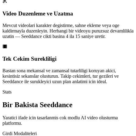
Video Duzenleme ve Uzatma
Mevcut videolari karakter degistirme, sahne ekleme veya oge
kaldirmayla duzenleyin. Herhangi bir videoyu puruzsuz devamlilikla
uzatin — Seeddance cikti basina 4 ila 15 saniye uretir.
Tek Cekim Surekliligi
Bastan sona mekansal ve zamansal tutarliligi koruyan akici,
kesintisiz sekanslar olusturun. Takip cekimleri, tur gezileri ve
Seeddance ile surukleyici uzun plan anlatimi icin ideal.
Stats
Bir Bakista Seeddance
Yaratici ifade icin tasarlanmis cok modlu AI video olusturma
platformu.
Girdi Modaliteleri