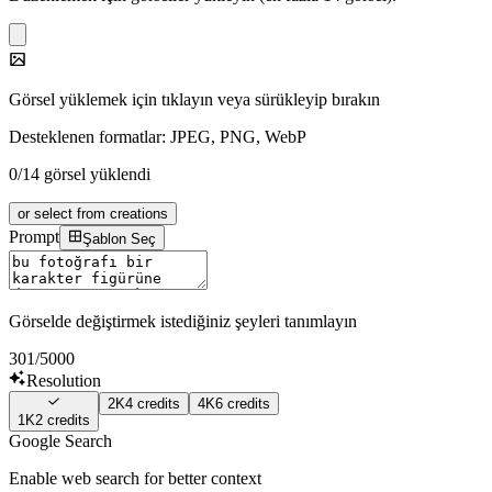
Görsel yüklemek için tıklayın veya sürükleyip bırakın
Desteklenen formatlar: JPEG, PNG, WebP
0/14 görsel yüklendi
or select from creations
Prompt
Şablon Seç
Görselde değiştirmek istediğiniz şeyleri tanımlayın
301
/5000
Resolution
2K
4
credits
4K
6
credits
1K
2
credits
Google Search
Enable web search for better context