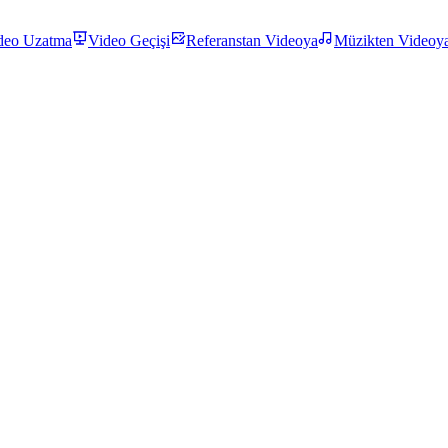
deo Uzatma
Video Geçişi
Referanstan Videoya
Müzikten Videoy