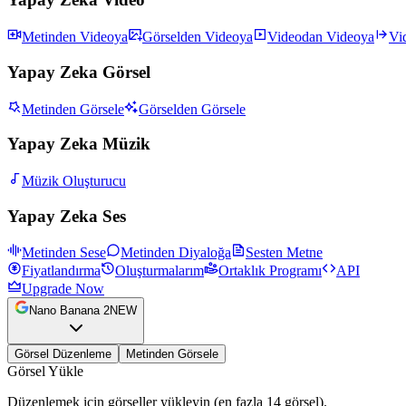
Metinden Videoya
Görselden Videoya
Videodan Videoya
Vi
Yapay Zeka Görsel
Metinden Görsele
Görselden Görsele
Yapay Zeka Müzik
Müzik Oluşturucu
Yapay Zeka Ses
Metinden Sese
Metinden Diyaloğa
Sesten Metne
Fiyatlandırma
Oluşturmalarım
Ortaklık Programı
API
Upgrade Now
Nano Banana 2
NEW
Görsel Düzenleme
Metinden Görsele
Görsel Yükle
Düzenlemek için görseller yükleyin (en fazla 14 görsel).