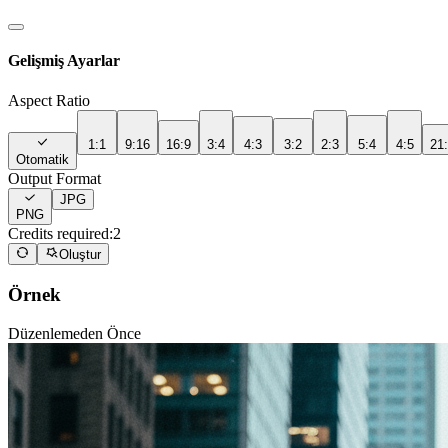
Gelişmiş Ayarlar
Aspect Ratio
1:1
9:16
16:9
3:4
4:3
3:2
2:3
5:4
4:5
21
Otomatik
Output Format
JPG
PNG
Credits required:
2
Oluştur
Örnek
Düzenlemeden Önce