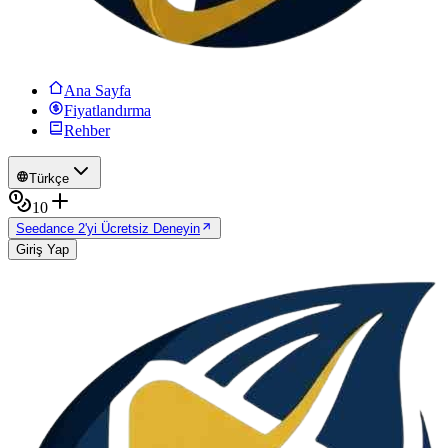
Ana Sayfa
Fiyatlandırma
Rehber
Türkçe
10
Seedance 2'yi Ücretsiz Deneyin
Giriş Yap