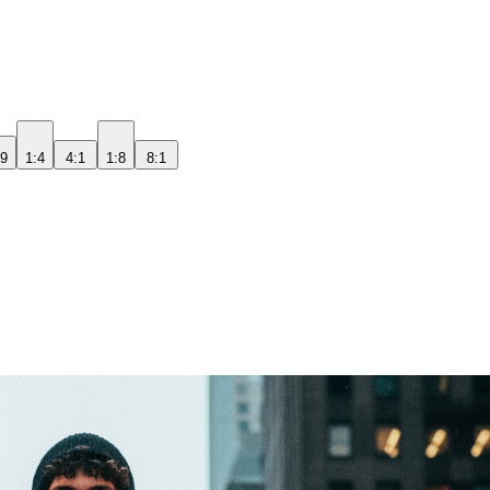
:9
1:4
4:1
1:8
8:1