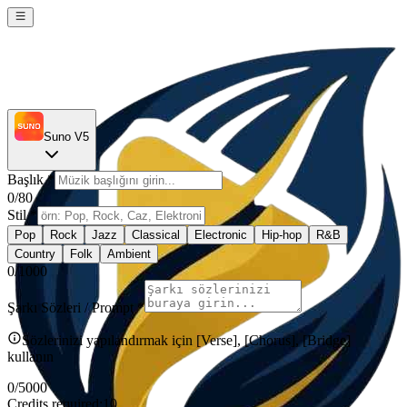
Suno V5
Başlık
*
0
/80
Stil
*
Pop
Rock
Jazz
Classical
Electronic
Hip-hop
R&B
Country
Folk
Ambient
0
/1000
Şarkı Sözleri / Prompt
*
Sözlerinizi yapılandırmak için [Verse], [Chorus], [Bridge]
kullanın
0
/5000
Credits required:
10