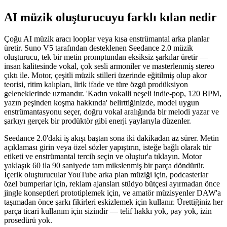
AI müzik oluşturucuyu farklı kılan nedir
Çoğu AI müzik aracı looplar veya kısa enstrümantal arka planlar
üretir. Suno V5 tarafından desteklenen Seedance 2.0 müzik
oluşturucu, tek bir metin promptundan eksiksiz şarkılar üretir —
insan kalitesinde vokal, çok sesli armoniler ve masterlenmiş stereo
çıktı ile. Motor, çeşitli müzik stilleri üzerinde eğitilmiş olup akor
teorisi, ritim kalıpları, lirik ifade ve türe özgü prodüksiyon
geleneklerinde uzmandır. 'Kadın vokalli neşeli indie-pop, 120 BPM,
yazın peşinden koşma hakkında' belirttiğinizde, model uygun
enstrümantasyonu seçer, doğru vokal aralığında bir melodi yazar ve
şarkıyı gerçek bir prodüktör gibi enerji yaylarıyla düzenler.
Seedance 2.0'daki iş akışı baştan sona iki dakikadan az sürer. Metin
açıklaması girin veya özel sözler yapıştırın, isteğe bağlı olarak tür
etiketi ve enstrümantal tercih seçin ve oluştur'a tıklayın. Motor
yaklaşık 60 ila 90 saniyede tam mikslenmiş bir parça döndürür.
İçerik oluşturucular YouTube arka plan müziği için, podcasterlar
özel bumperlar için, reklam ajansları stüdyo bütçesi ayırmadan önce
jingle konseptleri prototiplemek için, ve amatör müzisyenler DAW'a
taşımadan önce şarkı fikirleri eskizlemek için kullanır. Ürettiğiniz her
parça ticari kullanım için sizindir — telif hakkı yok, pay yok, izin
prosedürü yok.