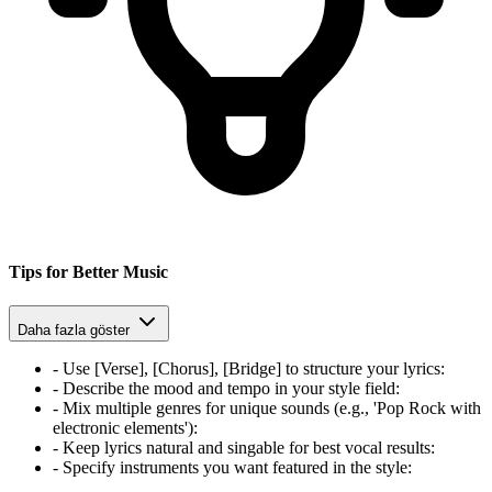
Tips for Better Music
Daha fazla göster
-
Use [Verse], [Chorus], [Bridge] to structure your lyrics
:
-
Describe the mood and tempo in your style field
:
-
Mix multiple genres for unique sounds (e.g., 'Pop Rock with
electronic elements')
:
-
Keep lyrics natural and singable for best vocal results
:
-
Specify instruments you want featured in the style
: