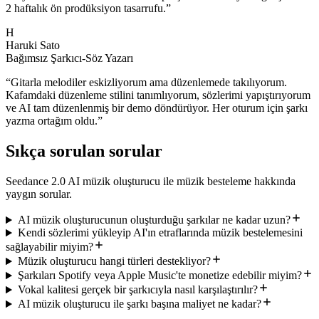
2 haftalık ön prodüksiyon tasarrufu.
”
H
Haruki Sato
Bağımsız Şarkıcı-Söz Yazarı
“
Gitarla melodiler eskizliyorum ama düzenlemede takılıyorum.
Kafamdaki düzenleme stilini tanımlıyorum, sözlerimi yapıştırıyorum
ve AI tam düzenlenmiş bir demo döndürüyor. Her oturum için şarkı
yazma ortağım oldu.
”
Sıkça sorulan sorular
Seedance 2.0 AI müzik oluşturucu ile müzik besteleme hakkında
yaygın sorular.
AI müzik oluşturucunun oluşturduğu şarkılar ne kadar uzun?
Kendi sözlerimi yükleyip AI'ın etraflarında müzik bestelemesini
sağlayabilir miyim?
Müzik oluşturucu hangi türleri destekliyor?
Şarkıları Spotify veya Apple Music'te monetize edebilir miyim?
Vokal kalitesi gerçek bir şarkıcıyla nasıl karşılaştırılır?
AI müzik oluşturucu ile şarkı başına maliyet ne kadar?