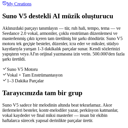
My Creations
Suno V5 destekli AI müzik oluşturucu
Aklınızdaki parçayı tanımlayın — tür, ruh hali, tempo, tema — ve
Seedance 2.0 vokal, armoniler, çoklu enstrüman düzenlemesi ve
masterlenmiş çıktı içeren tam üretilmiş bir şarkı döndürür. Suno V5
motoru tek geçişte besteler, düzenler, icra eder ve miksler, stüdyo
kayıtlarıyla yarışan 1-3 dakikalık parçalar sunar. Kendi sözlerinizi
yapıştırın veya AI'ın orijinal yazmasına izin verin. 500.000'den fazla
şarkı üretildi.
Suno V5 Motoru
Vokal + Tam Enstrümantasyon
1–3 Dakika Parçalar
Tarayıcınızda tam bir grup
Suno V5 sadece bir melodinin altında beat tekrarlamaz. Akor
ilerlemeleri besteler, kontr-melodiler yazar, perküsyon katmanlar,
vokal kaydeder ve final miksi masterler — insan bir ekibin
haftalarca sürecek yapısal derinlikte parçalar üretir.