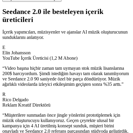
Seedance 2.0 ile besteleyen içerik
üreticileri
İçerik yapımcıları, müzisyenler ve ajanslar AI müzik oluşturucunun
sunduklarını anlatıyor.
E
Elin Johansson
YouTube İçerik Üreticisi (1,2 M Abone)
“
Video başına hiçbir zaman tam uymayan stok müzik lisanslarına
200$ harcıyordum. Şimdi istediğim havayı tam olarak tanımlıyorum
ve Seedance 2.0 90 saniyede özel bir parça döndürüyor. Müzik
ağırlıklı videolarda izleyici etkileşimim geçişten sonra %35 arttı.
”
R
Rico Delgado
Reklam Kreatif Direktörü
“
Müşterilere sunmadan önce jingle yönlerini prototiplemek için
müzik oluşturucuyu kullanıyoruz. Geçen çeyrekte ulusal bir
kampanya için 4 AI üretilmiş konsept sunduk, müşteri birini
onayladı ve Seedance 2.0 referans parçasından stüdyoda geliştirdik.