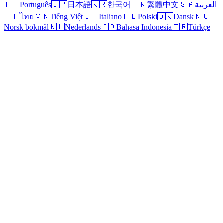
🇵🇹
Português
🇯🇵
日本語
🇰🇷
한국어
🇹🇼
繁體中文
🇸🇦
العربية
🇹🇭
ไทย
🇻🇳
Tiếng Việt
🇮🇹
Italiano
🇵🇱
Polski
🇩🇰
Dansk
🇳🇴
Norsk bokmål
🇳🇱
Nederlands
🇮🇩
Bahasa Indonesia
🇹🇷
Türkçe