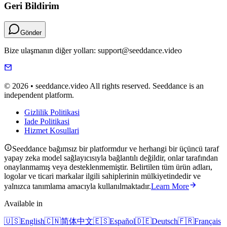
Geri Bildirim
Gönder
Bize ulaşmanın diğer yolları: support@seeddance.video
© 2026 • seeddance.video All rights reserved. Seeddance is an
independent platform.
Gizlilik Politikasi
Iade Politikasi
Hizmet Kosullari
Seeddance bağımsız bir platformdur ve herhangi bir üçüncü taraf
yapay zeka model sağlayıcısıyla bağlantılı değildir, onlar tarafından
onaylanmamış veya desteklenmemiştir. Belirtilen tüm ürün adları,
logolar ve ticari markalar ilgili sahiplerinin mülkiyetindedir ve
yalnızca tanımlama amacıyla kullanılmaktadır.
Learn More
Available in
🇺🇸
English
🇨🇳
简体中文
🇪🇸
Español
🇩🇪
Deutsch
🇫🇷
Français