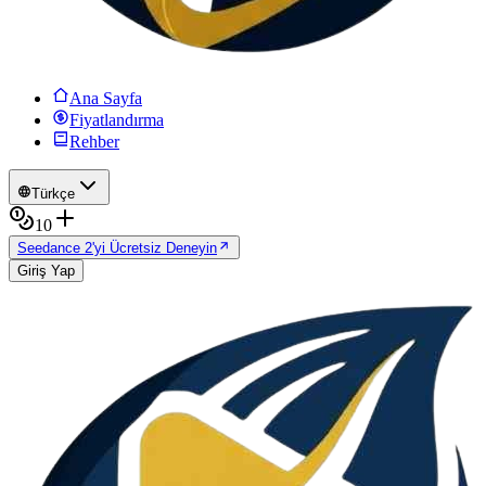
Ana Sayfa
Fiyatlandırma
Rehber
Türkçe
10
Seedance 2'yi Ücretsiz Deneyin
Giriş Yap