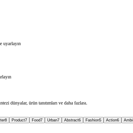
le uyarlayın
rlayın
tezi dünyalar, ürün tanıtımları ve daha fazlası.
ter
8
Product
7
Food
7
Urban
7
Abstract
6
Fashion
5
Action
6
Ambi