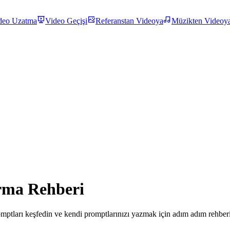
deo Uzatma
Video Geçişi
Referanstan Videoya
Müzikten Videoy
rma Rehberi
romptları keşfedin ve kendi promptlarınızı yazmak için adım adım rehberi