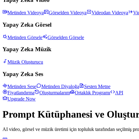
Metinden Videoya
Görselden Videoya
Videodan Videoya
Vi
Yapay Zeka Görsel
Metinden Görsele
Görselden Görsele
Yapay Zeka Müzik
Müzik Oluşturucu
Yapay Zeka Ses
Metinden Sese
Metinden Diyaloğa
Sesten Metne
Fiyatlandırma
Oluşturmalarım
Ortaklık Programı
API
Upgrade Now
Prompt Kütüphanesi ve Oluştu
AI video, görsel ve müzik üretimi için topluluk tarafından seçilmiş p