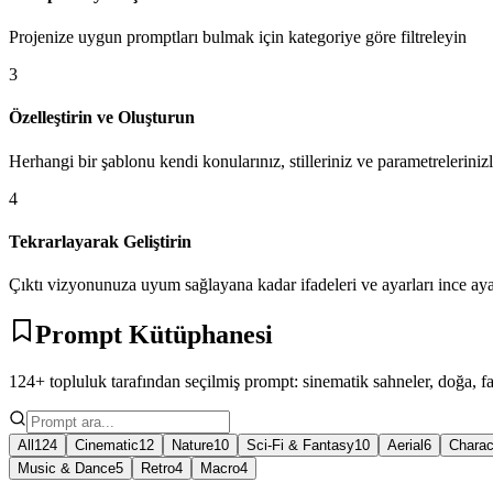
Projenize uygun promptları bulmak için kategoriye göre filtreleyin
3
Özelleştirin ve Oluşturun
Herhangi bir şablonu kendi konularınız, stilleriniz ve parametreleriniz
4
Tekrarlayarak Geliştirin
Çıktı vizyonunuza uyum sağlayana kadar ifadeleri ve ayarları ince aya
Prompt Kütüphanesi
124+ topluluk tarafından seçilmiş prompt: sinematik sahneler, doğa, fan
All
124
Cinematic
12
Nature
10
Sci-Fi & Fantasy
10
Aerial
6
Charac
Music & Dance
5
Retro
4
Macro
4