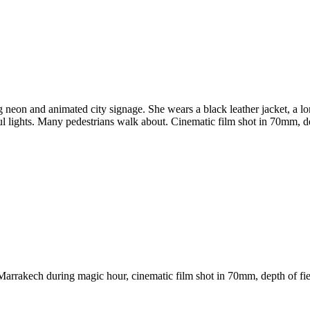
eon and animated city signage. She wears a black leather jacket, a lon
rful lights. Many pedestrians walk about. Cinematic film shot in 70mm, de
arrakech during magic hour, cinematic film shot in 70mm, depth of fiel