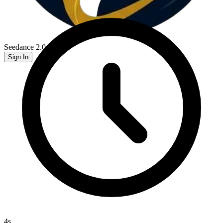
Seedance 2.0
Sign In
4
s