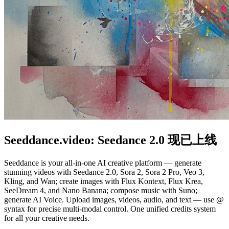
Seeddance.video:
Seedance 2.0
现已上线
Seeddance is your all-in-one AI creative platform — generate
stunning videos with Seedance 2.0, Sora 2, Sora 2 Pro, Veo 3,
Kling, and Wan; create images with Flux Kontext, Flux Krea,
SeeDream 4, and Nano Banana; compose music with Suno;
generate AI Voice. Upload images, videos, audio, and text — use @
syntax for precise multi-modal control. One unified credits system
for all your creative needs.